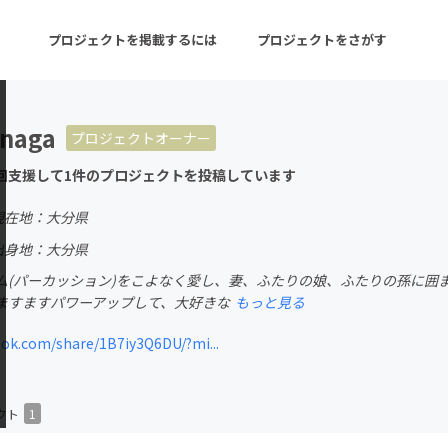
プロジェクトを掲載するには
プロジェクトをさがす
enaga
プロジェクトオーナー
ターン
注目の新着プロジェクト
募集終了が近いプロ
回支援して1件のプロジェクトを投稿しています
現在地：大分県
音楽
舞台・パフォーマンス
出身地：大分県
ム(パーカッション)をこよなく愛し、妻、ふたりの娘、ふたりの孫に囲
ゲーム・サービス開発
フード・飲食店
ますますパワーアップして、大好きな
もっと見る
書籍・雑誌出版
アニメ・漫画
ok.com/share/1B7iy3Q6DU/?mi...
チャレンジ
ビューティー・ヘルス
クト
1