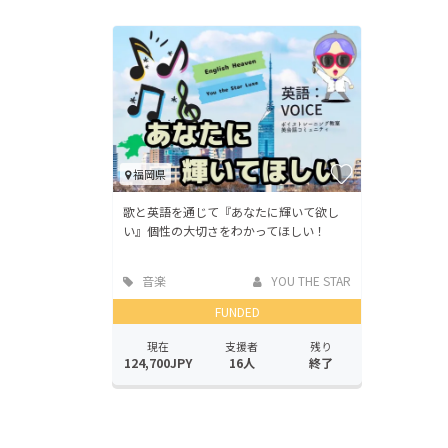
福岡県
歌と英語を通じて『あなたに輝いて欲し
い』個性の大切さをわかってほしい！
音楽
YOU THE STAR
FUNDED
現在
支援者
残り
124,700JPY
16人
終了