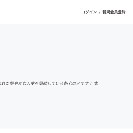
/
ログイン
新規会員登録
ジェクト
もうすぐ公開されます
プロダクト
まれた賑やかな人生を謳歌している初老の♂です！ 本
ファッション
スポーツ
ケア
ソーシャルグッド