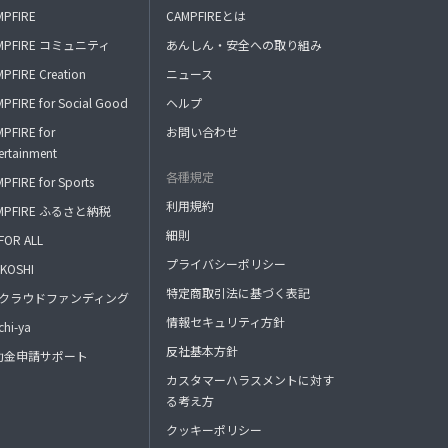
MPFIRE
CAMPFIREとは
MPFIRE コミュニティ
あんしん・安全への取り組み
PFIRE Creation
ニュース
PFIRE for Social Good
ヘルプ
PFIRE for
お問い合わせ
ertainment
各種規定
PFIRE for Sports
利用規約
MPFIRE ふるさと納税
細則
FOR ALL
プライバシーポリシー
KOSHI
特定商取引法に基づく表記
FAクラウドファンディング
情報セキュリティ方針
hi-ya
反社基本方針
助金申請サポート
カスタマーハラスメントに対す
る考え方
クッキーポリシー