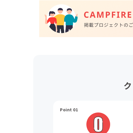
ク
Point 01