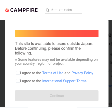
Welcome,
International users
Shin Su
人気のプロジェクト
注目のリ
This site is available to users outside Japan.
これまでに1
Before continuing, please confirm the
following.
在住国：日本
※ Some features may not be available depending on
アート・写真
出身国：日本
your country, region, or project.
カラオケとドラ
テクノロジー・ガジェット
I agree to the
Terms of Use
and
Privacy Policy
.
年還暦を迎え、
I agree to the
International Support Terms
.
映像・映画
www.facebo
ビジネス・起業
Continue
まちづくり・地域活性化
支援した
プロジェクト
1
投稿した
プロジェ