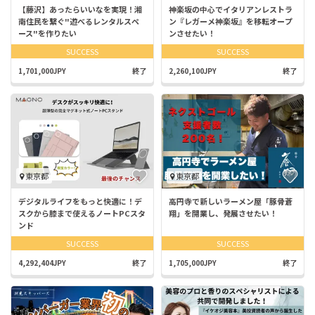
【藤沢】あったらいいなを実現！湘
神楽坂の中心でイタリアンレストラ
南住民を繋ぐ"遊べるレンタルスペ
ン『レガーメ神楽坂』を移転オープ
ース"を作りたい
ンさせたい！
SUCCESS
SUCCESS
1,701,000JPY
終了
2,260,100JPY
終了
東京都
東京都
デジタルライフをもっと快適に！デ
高円寺で新しいラーメン屋「豚骨蒼
スクから膝まで使えるノートPCスタ
翔」を開業し、発展させたい！
ンド
SUCCESS
SUCCESS
4,292,404JPY
終了
1,705,000JPY
終了