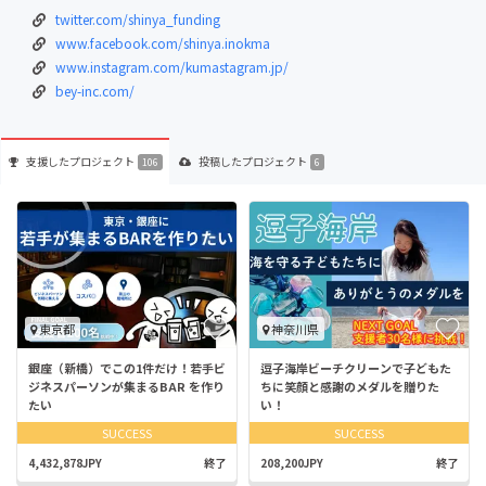
twitter.com/shinya_funding
www.facebook.com/shinya.inokma
www.instagram.com/kumastagram.jp/
bey-inc.com/
支援した
プロジェクト
投稿した
プロジェクト
106
6
東京都
神奈川県
銀座（新橋）でこの1件だけ！若手ビ
逗子海岸ビーチクリーンで子どもた
ジネスパーソンが集まるBAR を作り
ちに笑顔と感謝のメダルを贈りた
たい
い！
SUCCESS
SUCCESS
4,432,878JPY
終了
208,200JPY
終了