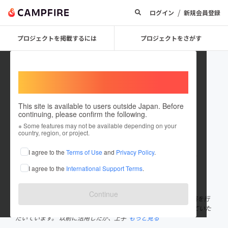
/
ログイン
新規会員登録
プロジェクトを掲載するには
プロジェクトをさがす
Welcome,
International users
This site is available to users outside Japan. Before
continuing, please confirm the following.
Shinya Inokuma
※ Some features may not be available depending on your
country, region, or project.
プロジェクトオーナー
I agree to the
Terms of Use
and
Privacy Policy
.
これまでに106回支援して6件のプロジェクトを投稿しています
I agree to the
International Support Terms
.
在住国：日本
現在地：神奈川県
出身国：日本
出身地：兵庫県
Continue
---bey株式会社--- インフルエンサーを活用したマーケティング戦略を行
なっています。 初めて活用される方にもわかりやすくご案内させていた
だいています。 以前に活用したが、上手
もっと見る