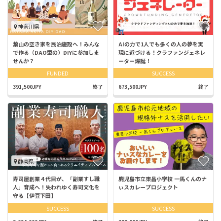
神奈川県
葉山の空き家を民泊施設へ！みんな
AIの力で1人でも多くの人の夢を実
で作る（DAO型の）DIYに参加しま
現に近づける！クラファンジェネレ
せんか？
ーター爆誕！
FUNDED
SUCCESS
391,500JPY
終了
673,500JPY
終了
静岡県
寿司屋創業４代目が、「副業すし職
鹿児島市立東昌小学校 一馬くんのナ
人」育成へ！失われゆく寿司文化を
ぃスカレープロジェクト
守る【伊豆下田】
SUCCESS
SUCCESS