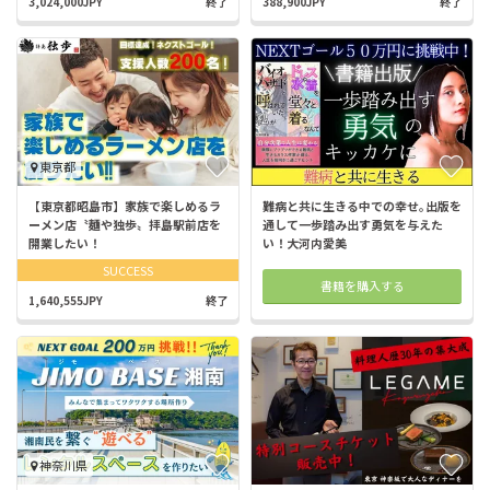
3,024,000JPY
終了
388,900JPY
終了
東京都
【東京都昭島市】家族で楽しめるラ
難病と共に生きる中での幸せ｡出版を
ーメン店〝麺や独歩〟拝島駅前店を
通して一歩踏み出す勇気を与えた
開業したい！
い！大河内愛美
SUCCESS
書籍を購入する
1,640,555JPY
終了
神奈川県