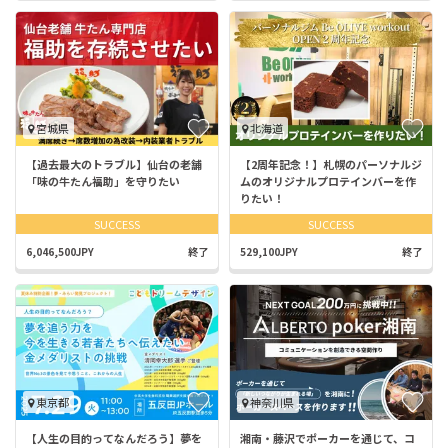
宮城県
北海道
【過去最大のトラブル】仙台の老舗
【2周年記念！】札幌のパーソナルジ
「味の牛たん福助」を守りたい
ムのオリジナルプロテインバーを作
りたい！
SUCCESS
SUCCESS
6,046,500JPY
終了
529,100JPY
終了
東京都
神奈川県
【人生の目的ってなんだろう】夢を
湘南・藤沢でポーカーを通じて、コ