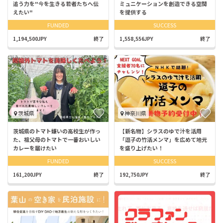
追う力を"今を生きる若者たちへ伝
ミュニケーションを創造できる空間
えたい"
を提供する
FUNDED
SUCCESS
1,194,500JPY
終了
1,558,556JPY
終了
茨城県
神奈川県
茨城県のトマト嫌いの高校生が作っ
【新名物】シラスのゆで汁を活用
た、祖父母のトマトで一番おいしい
「逗子の竹活メンマ」を広めて地元
カレーを届けたい
を盛り上げたい！
FUNDED
SUCCESS
161,200JPY
終了
192,750JPY
終了