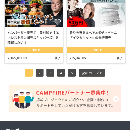
東京都
ハンバーガー業界初！屋形船で【海
香りを整えるヘア&ボディバーム
上レストラン潮見スキッパーズ】を
『イツカキット』の先行販売
開催したい!!
FUNDED
FUNDED
2,165,000JPY
終了
285,345JPY
終了
1
2
3
4
5
次のページ >