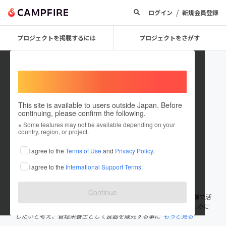
/
ログイン
新規会員登録
プロジェクトを掲載するには
プロジェクトをさがす
Welcome,
International users
This site is available to users outside Japan. Before
continuing, please confirm the following.
Shoimal14
※ Some features may not be available depending on your
country, region, or project.
プロジェクトオーナー
I agree to the
Terms of Use
and
Privacy Policy
.
これまでに1件のプロジェクトを投稿しています
I agree to the
International Support Terms
.
在住国：日本
現在地：愛知県
出身国：日本
出身地：愛知県
Continue
愛知県春日井出身の26歳、佐々木翔生と申します。 今回、コロナ禍で活
動が制限される中、みなさんの食生活・料理をより一層楽しめるものに
したいと考え、管理栄養士として食器を販売する事に
もっと見る