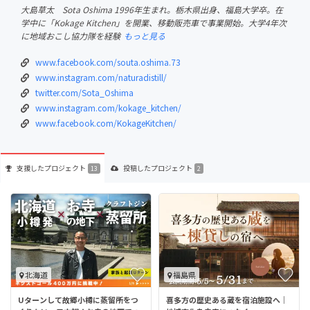
大島草太 Sota Oshima 1996年生まれ。栃木県出身、福島大学卒。在
学中に「Kokage Kitchen」を開業、移動販売車で事業開始。大学4年次
に地域おこし協力隊を経験
もっと見る
www.facebook.com/souta.oshima.73
www.instagram.com/naturadistill/
twitter.com/Sota_Oshima
www.instagram.com/kokage_kitchen/
www.facebook.com/KokageKitchen/
支援した
プロジェクト
投稿した
プロジェクト
13
2
北海道
福島県
Uターンして故郷小樽に蒸留所をつ
喜多方の歴史ある蔵を宿泊施設へ｜