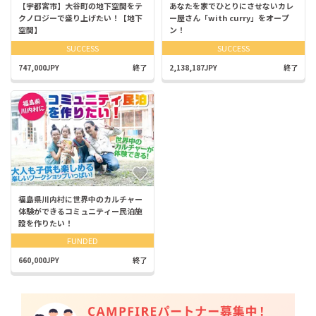
【宇都宮市】大谷町の地下空間をテ
あなたを家でひとりにさせないカレ
クノロジーで盛り上げたい！【地下
ー屋さん「with curry」をオープ
空間】
ン！
SUCCESS
SUCCESS
747,000JPY
終了
2,138,187JPY
終了
福島県川内村に世界中のカルチャー
体験ができるコミュニティー民泊施
設を作りたい！
FUNDED
660,000JPY
終了