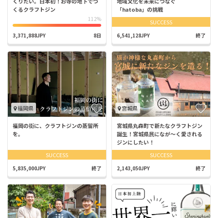
くりたい。日本初！お寺の地下でつ
地域文化を未来につなぐ
くるクラフトジン
「hatoba」の挑戦
112%
SUCCESS
3,371,888JPY
8日
6,541,128JPY
終了
福岡県
宮城県
福岡の街に、クラフトジンの蒸留所
宮城県丸森町で新たなクラフトジン
を。
誕生！宮城県民になが～く愛される
ジンにしたい！
SUCCESS
SUCCESS
5,835,000JPY
終了
2,143,050JPY
終了