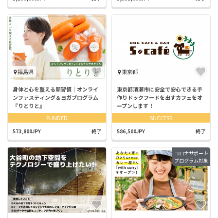
福島県
東京都
身体と心を整える新習慣｜オンライ
東京都清瀬市に安全で安心できる手
ンファスティング＆ヨガプログラム
作りドックフードを出すカフェをオ
『りとりと』
ープンします！
FUNDED
SUCCESS
573,800JPY
終了
586,500JPY
終了
コロナサポート
プログラム対象