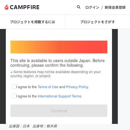
/
ログイン
新規会員登録
プロジェクトを掲載するには
プロジェクトをさがす
Welcome,
International users
This site is available to users outside Japan. Before
continuing, please confirm the following.
Sota Oshima
※ Some features may not be available depending on your
country, region, or project.
プロジェクトオーナー
I agree to the
Terms of Use
and
Privacy Policy
.
これまでに13回支援して2件のプロジェクトを投稿しています
I agree to the
International Support Terms
.
CAMPFIREクラウドファンディングアワード受賞履歴
2024.1 ノミネート
Continue
在住国：日本
現在地：福島県
出身国：日本
出身地：栃木県