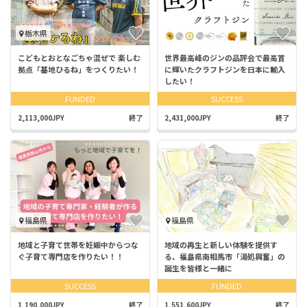
栃木県
こどもとおとなごちゃ混ぜで 楽しむ
世界最高峰のジンの品評会で最高賞
拠点「基地ひるね」をつくりたい！
に輝いたクラフトジンを日本に輸入
したい！
FUNDED
SUCCESS
2,113,000JPY
終了
2,431,000JPY
終了
福島県
福島県
地域と子育て世帯を妊娠中からつな
地域の再生と新しい体験を提供す
ぐ子育て専門店を作りたい！！
る、福島県南相馬市「湯処興奮」の
誕生を皆様と一緒に
SUCCESS
FUNDED
1,190,000JPY
終了
1,551,600JPY
終了