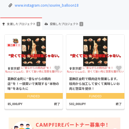
www.instagram.com/sourire_balloon18
支援した
プロジェクト
投稿した
プロジェクト
3
1
東京都
東京都
葛飾区金町に“昔ながらの精肉
葛飾区金町で精肉店を開業します。
店”を！一頭買いで実現する“本物の
枝肉から加工して安くて美味しいお
味”をあなたに
肉と惣菜を提供！
FUNDED
FUNDED
85,000JPY
終了
502,000JPY
終了