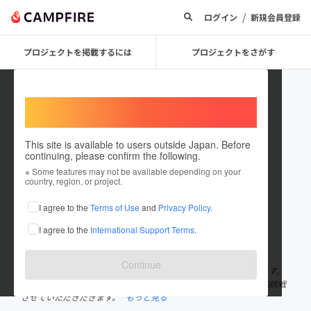
/
ログイン
新規会員登録
プロジェクトを掲載するには
プロジェクトをさがす
Welcome,
International users
This site is available to users outside Japan. Before
continuing, please confirm the following.
坂入かほり
※ Some features may not be available depending on your
country, region, or project.
プロジェクトオーナー
I agree to the
Terms of Use
and
Privacy Policy
.
これまでに3回支援して1件のプロジェクトを投稿しています
I agree to the
International Support Terms
.
在住国：日本
現在地：東京都
出身国：日本
出身地：東京都
Continue
初めまして。 NPO法人SouRire balloon代表の坂入かほりと申します。
この度、フリースクール開設に向けてクラウドファンディングに初挑戦
させていただきだきます。
もっと見る