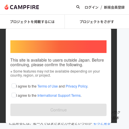
/
ログイン
新規会員登録
プロジェクトを掲載するには
プロジェクトをさがす
Welcome,
International users
This site is available to users outside Japan. Before
continuing, please confirm the following.
Spring Trees
※ Some features may not be available depending on your
country, region, or project.
プロジェクトオーナー
I agree to the
Terms of Use
and
Privacy Policy
.
これまでに2件のプロジェクトを投稿しています
I agree to the
International Support Terms
.
在住国：日本
現在地：宮城県
出身国：日本
出身地：宮城県
Continue
プロジェクト起案者の澁谷と申します 世界には、日本にはまだ無いワク
ワクするような物がたくさんあります。しかし、そういった商品を日本
に広めるには、私一人ではまだまだ力不足というのが
もっと見る