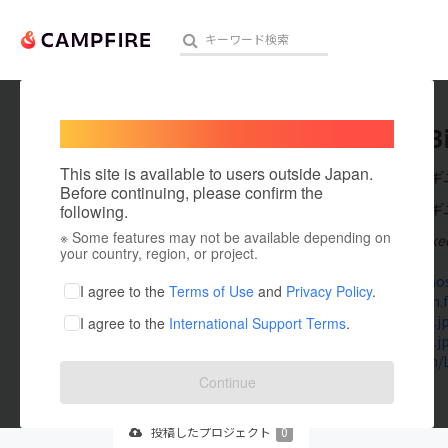
Welcome,
International users
StevenB
人気のプロジェクト
注目のリ
This site is available to users outside Japan.
在住国：赤道ギ
Before continuing, please confirm the
出身国：赤道ギ
following.
※ Some features may not be available depending on
New York Yankee
アート・写真
your country, region, or project.
grossersnos
テクノロジー・ガジェット
I agree to the
Terms of Use
and
Privacy Policy
.
livestream.
camp-fire.j
I agree to the
International Support Terms
.
映像・映画
camp-fire.j
telegra.ph/
ビジネス・起業
Continue
まちづくり・地域活性化
投稿した
プロジェクト
0