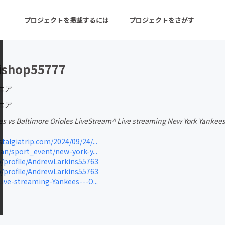
プロジェクトを掲載するには
プロジェクトをさがす
ishop55777
ターン
注目の新着プロジェクト
募集終了が近いプロ
ニア
ニア
s vs Baltimore Orioles LiveStream^ Live streaming New York Yankees
音楽
舞台・パフォーマンス
talgiatrip.com/2024/09/24/...
ゲーム・サービス開発
フード・飲食店
fan/sport_event/new-york-y...
p/profile/AndrewLarkins55763
書籍・雑誌出版
アニメ・漫画
p/profile/AndrewLarkins55763
Live-streaming-Yankees---O...
チャレンジ
ビューティー・ヘルス