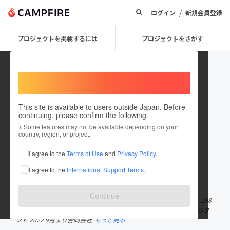
/
ログイン
新規会員登録
プロジェクトを掲載するには
プロジェクトをさがす
Welcome,
International users
This site is available to users outside Japan. Before
continuing, please confirm the following.
Straid0001
※ Some features may not be available depending on your
country, region, or project.
プロジェクトオーナー
I agree to the
Terms of Use
and
Privacy Policy
.
これまでに1件のプロジェクトを投稿しています
I agree to the
International Support Terms
.
在住国：日本
現在地：東京都
出身国：日本
出身地：未設定
Continue
<代表社員プロフィール> 武林 勝太郎（たけばやし しょうたろう） 198
5年2月22日生まれ フリーランスマーケティング・新規事業コンサルタ
ント 2022 9月より合同会社
もっと見る