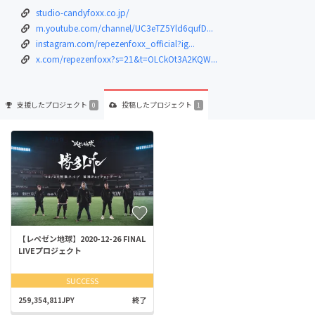
studio-candyfoxx.co.jp/
m.youtube.com/channel/UC3eTZ5Yld6qufD...
instagram.com/repezenfoxx_official?ig...
x.com/repezenfoxx?s=21&t=OLCkOt3A2KQW...
支援した
プロジェクト
投稿した
プロジェクト
0
1
【レペゼン地球】2020-12-26 FINAL
LIVEプロジェクト
SUCCESS
259,354,811JPY
終了