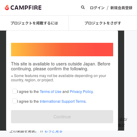
/
ログイン
新規会員登録
プロジェクトを掲載するには
プロジェクトをさがす
Welcome,
International users
This site is available to users outside Japan. Before
continuing, please confirm the following.
StudioCandyFoxx
※ Some features may not be available depending on your
country, region, or project.
プロジェクトオーナー
I agree to the
Terms of Use
and
Privacy Policy
.
これまでに1件のプロジェクトを投稿しています
I agree to the
International Support Terms
.
在住国：日本
現在地：福岡県
出身国：日本
出身地：福岡県
Continue
Repezen FoxxはDJ社長、DJふぉい、DJ銀太、DJ脇、DJまるからなるDJ
集団。 2015年、DJ社長を中心に福岡で結成され、これまでに100曲以
上の楽曲を発表。 Ti
もっと見る