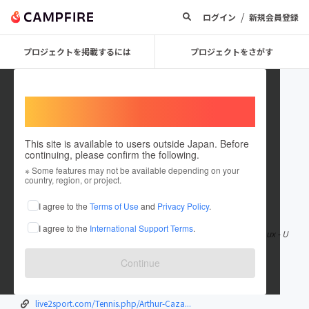
/
ログイン
新規会員登録
プロジェクトを掲載するには
プロジェクトをさがす
Welcome,
International users
This site is available to users outside Japan. Before
continuing, please confirm the following.
SydneyClifford57991
※ Some features may not be available depending on your
country, region, or project.
在住国：サウスジョージア及びサウスサンドウィッチ諸島
I agree to the
Terms of Use
and
Privacy Policy
.
出身国：サウスジョージア及びサウスサンドウィッチ諸島
I agree to the
International Support Terms
.
Arthur Cazaux - Ugo Humbert «LiveStream» Watch Arthur Cazaux - U
go Humbert live streaming
Continue
sportspredictions.live/2024/10/02/caz...
sportsprediction.social/2024/10/02/ar...
live2sport.com/Tennis.php/Arthur-Caza...