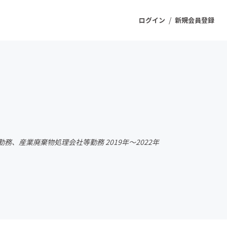
/
ログイン
新規会員登録
ジェクト
もうすぐ公開されます
プロダクト
、産業廃棄物処理会社等勤務 2019年～2022年
ファッション
スポーツ
ケア
ソーシャルグッド