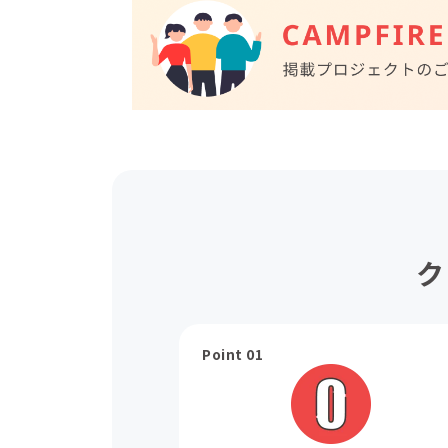
ク
Point 01