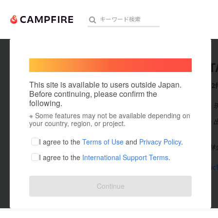
Welcome,
International users
TAKAO T
人気のプロジェクト
注目のリ
This site is available to users outside Japan.
これまでに2
Before continuing, please confirm the
following.
在住国：日本
※ Some features may not be available depending on
アート・写真
出身国：日本
your country, region, or project.
1979年 横
テクノロジー・ガジェット
I agree to the
Terms of Use
and
Privacy Policy
.
株式会社愛林
I agree to the
International Support Terms
.
映像・映画
npo-miraic
ビジネス・起業
Continue
まちづくり・地域活性化
投稿した
プロジェクト
2