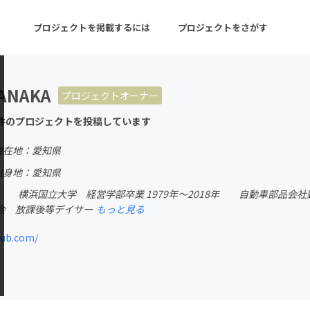
プロジェクトを掲載するには
プロジェクトをさがす
ANAKA
プロジェクトオーナー
ターン
注目の新着プロジェクト
募集終了が近いプロ
件のプロジェクトを投稿しています
現在地：愛知県
音楽
舞台・パフォーマンス
出身地：愛知県
浜国立大学 経営学部卒業 1979年～2018年 自動車部品会社勤務
ゲーム・サービス開発
フード・飲食店
会 放課後等デイサー
もっと見る
書籍・雑誌出版
アニメ・漫画
lub.com/
チャレンジ
ビューティー・ヘルス