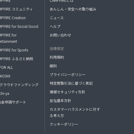
MPFIRE
CAMPFIREとは
MPFIRE コミュニティ
あんしん・安全への取り組み
PFIRE Creation
ニュース
PFIRE for Social Good
ヘルプ
PFIRE for
お問い合わせ
ertainment
各種規定
PFIRE for Sports
利用規約
MPFIRE ふるさと納税
細則
FOR ALL
プライバシーポリシー
KOSHI
特定商取引法に基づく表記
FAクラウドファンディング
情報セキュリティ方針
hi-ya
反社基本方針
助金申請サポート
カスタマーハラスメントに対す
る考え方
クッキーポリシー