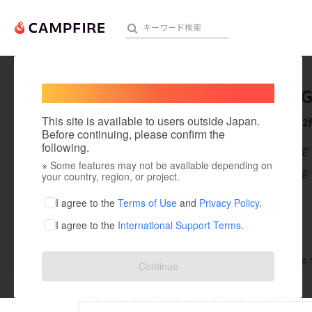
Welcome,
International users
TAKAYAG
人気のプロジェクト
注目のリ
This site is available to users outside Japan.
これまでに2
Before continuing, please confirm the
following.
在住国：未設定
※ Some features may not be available depending on
アート・写真
出身国：未設定
your country, region, or project.
テクノロジー・ガジェット
I agree to the
Terms of Use
and
Privacy Policy
.
I agree to the
International Support Terms
.
映像・映画
ビジネス・起業
支援した
プロジェクト
0
投稿した
プロジェ
Continue
まちづくり・地域活性化