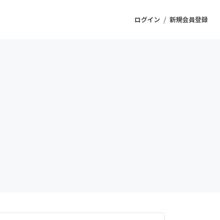
/
ログイン
新規会員登録
ジェクト
もうすぐ公開されます
プロダクト
ファッション
スポーツ
ケア
ソーシャルグッド