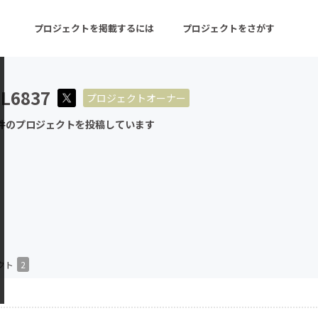
プロジェクトを掲載するには
プロジェクトをさがす
L6837
プロジェクトオーナー
ターン
注目の新着プロジェクト
募集終了が近いプロ
件のプロジェクトを投稿しています
音楽
舞台・パフォーマンス
ゲーム・サービス開発
フード・飲食店
書籍・雑誌出版
アニメ・漫画
チャレンジ
ビューティー・ヘルス
クト
2