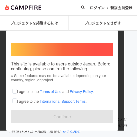
/
ログイン
新規会員登録
プロジェクトを掲載するには
プロジェクトをさがす
Welcome,
International users
This site is available to users outside Japan. Before
continuing, please confirm the following.
TGFF
※ Some features may not be available depending on your
country, region, or project.
プロジェクトオーナー
I agree to the
Terms of Use
and
Privacy Policy
.
これまでに1件のプロジェクトを投稿しています
I agree to the
International Support Terms
.
在住国：日本
現在地：大阪府
出身国：日本
出身地：未設定
Continue
わたしたちは、RPG、ボードゲーム、カードゲーム、マーダーミステリ
ーなどのアナログゲームをみんなで楽しむイベント、『TableGameFun
Festa (TGFF)』の企画・運営を
もっと見る