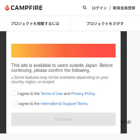
/
ログイン
新規会員登録
プロジェクトを掲載するには
プロジェクトをさがす
Welcome,
International users
This site is available to users outside Japan. Before
continuing, please confirm the following.
THE BRAND LABO Inc
※ Some features may not be available depending on your
country, region, or project.
プロジェクトオーナー
I agree to the
Terms of Use
and
Privacy Policy
.
これまでに3件のプロジェクトを投稿しています
I agree to the
International Support Terms
.
在住国：日本
現在地：大阪府
出身国：日本
出身地：大阪府
Continue
THE BRAND LABOは地方の町工場やものづくり企業と手を組み、地方創
生と革新的な価値とプロダクトを提供するスタートアップ会社です。