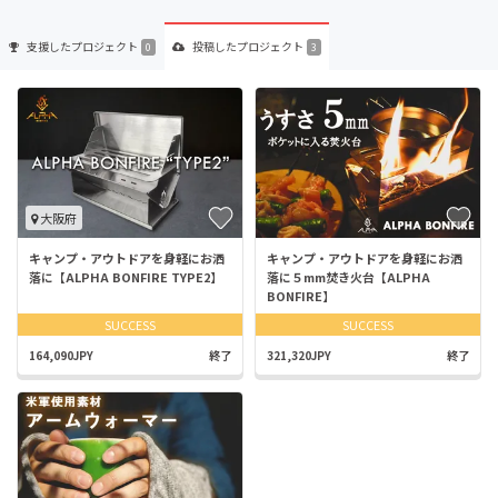
支援した
プロジェクト
投稿した
プロジェクト
0
3
大阪府
キャンプ・アウトドアを身軽にお洒
キャンプ・アウトドアを身軽にお洒
落に【ALPHA BONFIRE TYPE2】
落に５mm焚き火台【ALPHA
BONFIRE】
SUCCESS
SUCCESS
164,090JPY
終了
321,320JPY
終了