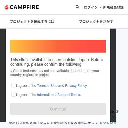
/
ログイン
新規会員登録
プロジェクトを掲載するには
プロジェクトをさがす
Welcome,
International users
This site is available to users outside Japan. Before
continuing, please confirm the following.
THELAVICOS OFFICE
※ Some features may not be available depending on your
country, region, or project.
プロジェクトオーナー
I agree to the
Terms of Use
and
Privacy Policy
.
これまでに1件のプロジェクトを投稿しています
I agree to the
International Support Terms
.
在住国：日本
現在地：東京都
出身国：未設定
Continue
私たち（株）スタイルワンは日々より良い商品、よりフレッシュな化粧
品を使って頂きたいという思いで世界中から化粧品を探してきました。
革新的なものを届けることで美を追求する皆様を応援して
もっと見る