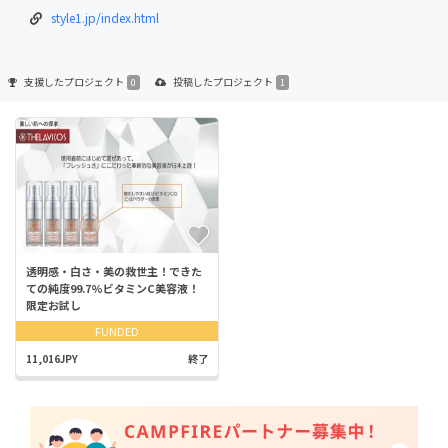
style1.jp/index.html
支援した
プロジェクト
投稿した
プロジェクト
0
1
透明感・白さ・美の救世主！できた
ての純度99.7%ビタミンC美容液！
限定お試し
FUNDED
11,016JPY
終了