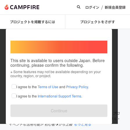
/
ログイン
新規会員登録
プロジェクトを掲載するには
プロジェクトをさがす
Welcome,
International users
This site is available to users outside Japan. Before
continuing, please confirm the following.
サムズアップTOKYO
※ Some features may not be available depending on your
country, region, or project.
プロジェクトオーナー
I agree to the
Terms of Use
and
Privacy Policy
.
これまでに9回支援して1件のプロジェクトを投稿しています
I agree to the
International Support Terms
.
在住国：日本
現在地：神奈川県
出身国：日本
出身地：兵庫県
Continue
相模原市の新感覚ゴルフコミュニティスペース⛳️ 大型室内練習場・プロ
レッスン・ボディケアでゴルフライフをサポート🎯 スペースレンタル・
イベントも活用可能🎉 初心者🔰から上級
もっと見る