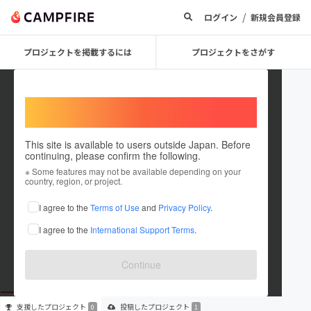
/
ログイン
新規会員登録
プロジェクトを掲載するには
プロジェクトをさがす
Welcome,
International users
This site is available to users outside Japan. Before
continuing, please confirm the following.
TK corporation
※ Some features may not be available depending on your
country, region, or project.
プロジェクトオーナー
I agree to the
Terms of Use
and
Privacy Policy
.
これまでに1件のプロジェクトを投稿しています
I agree to the
International Support Terms
.
在住国：未設定
出身国：未設定
Continue
支援した
プロジェクト
投稿した
プロジェクト
0
1