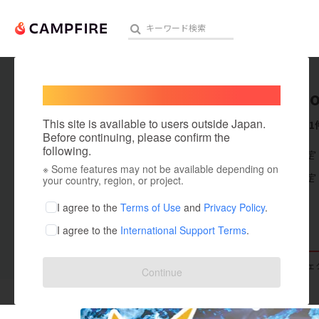
Welcome,
International users
TK corpo
人気のプロジェクト
注目のリ
This site is available to users outside Japan.
これまでに1
Before continuing, please confirm the
following.
在住国：未設定
※ Some features may not be available depending on
アート・写真
出身国：未設定
your country, region, or project.
テクノロジー・ガジェット
I agree to the
Terms of Use
and
Privacy Policy
.
I agree to the
International Support Terms
.
映像・映画
ビジネス・起業
支援した
プロジェクト
0
投稿した
プロジェ
Continue
まちづくり・地域活性化