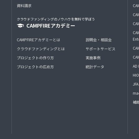
資料請求
CA
CAM
クラウドファンディングのノウハウを無料で学ぼう
CAM
CAMPFIREアカデミー
CAM
Ent
CAMPFIREアカデミーとは
説明会・相談会
CAM
クラウドファンディングとは
サポートサービス
CA
プロジェクトの作り方
実施事例
AD 
プロジェクトの広め方
統計データ
HIO
J
mac
補