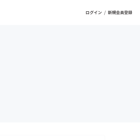
/
ログイン
新規会員登録
ジェクト
もうすぐ公開されます
プロダクト
ファッション
スポーツ
ケア
ソーシャルグッド