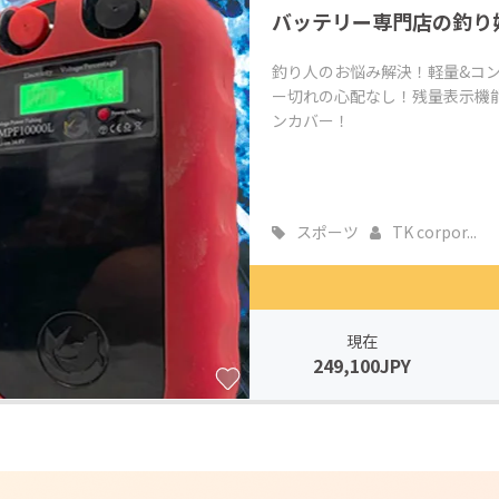
バッテリー専門店の釣り
CAMPFIRE for Social Good
CAMPFIRE Creation
CAMPFIREふるさと納税
machi-ya
コミュニティ
釣り人のお悩み解決！軽量&コ
ー切れの心配なし！残量表示機
ンカバー！
スポーツ
TK corpor...
現在
249,100JPY