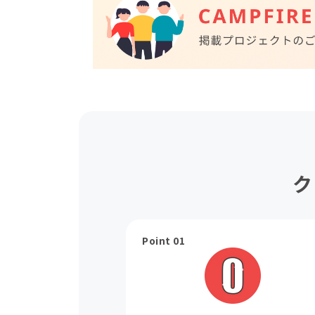
ク
Point 01