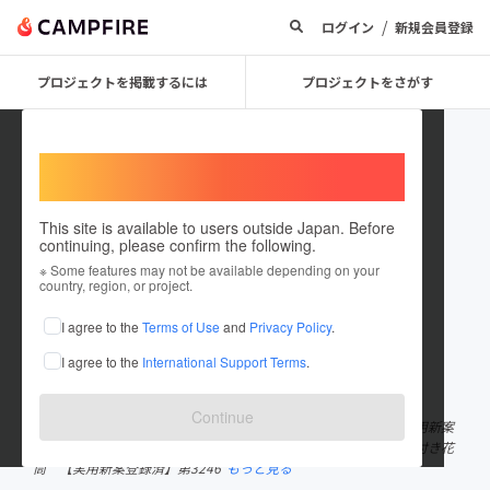
/
ログイン
新規会員登録
プロジェクトを掲載するには
プロジェクトをさがす
Welcome,
International users
This site is available to users outside Japan. Before
continuing, please confirm the following.
TODO AMUSEMENT JAPAN
※ Some features may not be available depending on your
country, region, or project.
プロジェクトオーナー
I agree to the
Terms of Use
and
Privacy Policy
.
これまでに1件のプロジェクトを投稿しています
I agree to the
International Support Terms
.
在住国：日本
現在地：神奈川県
出身国：日本
出身地：東京都
Continue
TODO AMUSEMENT JAPANの遠藤と申します。 現在以下5つの実用新案
を取得し、製品化すべく活動中です。 ①照度センサ付き照明機能付き花
筒 【実用新案登録済】第3246
もっと見る