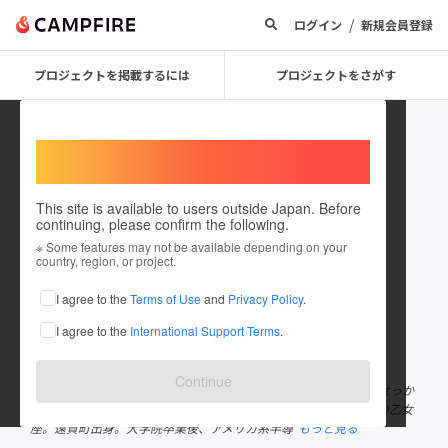
/
ログイン
新規会員登録
プロジェクトを掲載するには
プロジェクトをさがす
Welcome,
International users
This site is available to users outside Japan. Before
continuing, please confirm the following.
TOKIMATSU
※ Some features may not be available depending on your
country, region, or project.
プロジェクトオーナー
I agree to the
Terms of Use
and
Privacy Policy
.
これまでに1件のプロジェクトを投稿しています
I agree to the
International Support Terms
.
在住国：日本
現在地：福岡県
出身国：日本
出身地：福岡県
Continue
地産地消のローカルコミュニケーションで安心、信頼のある『おせっか
いさん』時松順（ときまつ すなお）です。 1985年9月4日生まれの乙女
座。遠賀町出身。大学院卒業後、アメリカ系半導
もっと見る