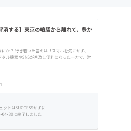
解消する】東京の喧騒から離れて、豊か
なにか？ 行き着いた答えは「スマホを気にせず、
タル機器やSNSが普及し便利になった一方で、常
I
ェクトはSUCCESSせずに
5-04-30に終了しました