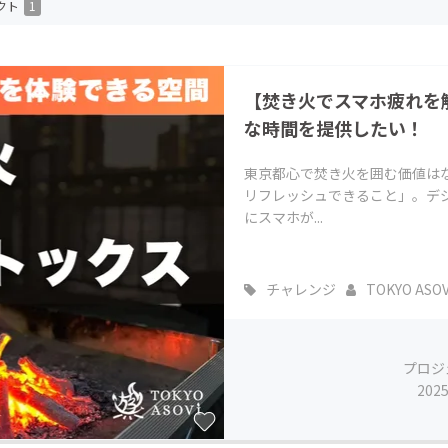
クト
1
CAMPFIRE for Social Good
CAMPFIRE Creation
CAMPFIREふるさと納税
machi-ya
コミュニティ
【焚き火でスマホ疲れを
な時間を提供したい！
東京都心で焚き火を囲む価値は
リフレッシュできること」。デジ
にスマホが...
チャレンジ
TOKYO ASOV
プロジ
202