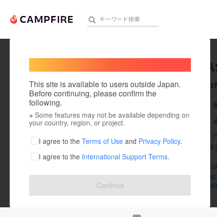
Welcome,
International users
TOKYO A
人気のプロジェクト
注目のリ
This site is available to users outside Japan.
これまでに1
Before continuing, please confirm the
following.
在住国：日本
※ Some features may not be available depending on
アート・写真
出身国：日本
your country, region, or project.
2024年10月
テクノロジー・ガジェット
I agree to the
Terms of Use
and
Privacy Policy
.
と気軽に焚き火
I agree to the
International Support Terms
.
映像・映画
www.tokyoas
www.instag
ビジネス・起業
Continue
lin.ee/Jhn
まちづくり・地域活性化