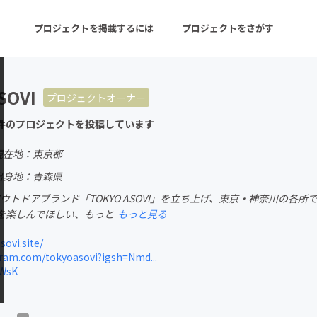
プロジェクトを掲載するには
プロジェクトをさがす
SOVI
プロジェクトオーナー
ターン
注目の新着プロジェクト
募集終了が近いプロ
件のプロジェクトを投稿しています
現在地：東京都
音楽
舞台・パフォーマンス
出身地：青森県
にアウトドアブランド「TOKYO ASOVI」を立ち上げ、東京・神奈川の
ゲーム・サービス開発
フード・飲食店
を楽しんでほしい、もっと
もっと見る
書籍・雑誌出版
アニメ・漫画
ovi.site/
ram.com/tokyoasovi?igsh=Nmd...
チャレンジ
ビューティー・ヘルス
WWsK