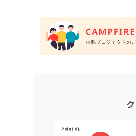
ク
Point 01