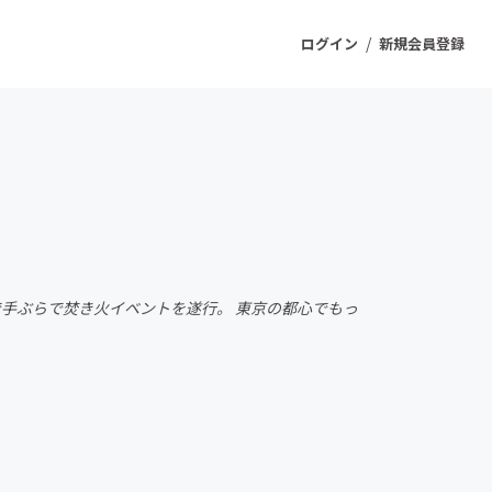
/
ログイン
新規会員登録
ジェクト
もうすぐ公開されます
プロダクト
各所で手ぶらで焚き火イベントを遂行。 東京の都心でもっ
ファッション
スポーツ
ケア
ソーシャルグッド