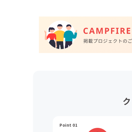
ク
Point 01