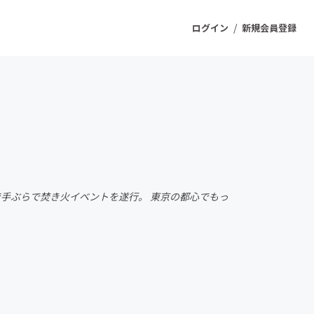
/
ログイン
新規会員登録
ジェクト
もうすぐ公開されます
プロダクト
各所で手ぶらで焚き火イベントを遂行。 東京の都心でもっ
ファッション
スポーツ
ケア
ソーシャルグッド