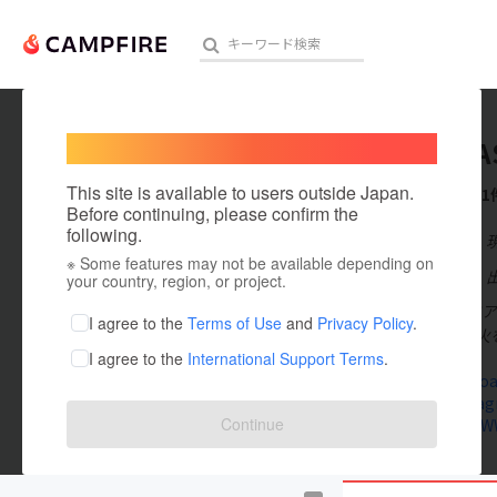
Welcome,
International users
TOKYO A
人気のプロジェクト
注目のリ
This site is available to users outside Japan.
これまでに1
Before continuing, please confirm the
following.
在住国：日本
※ Some features may not be available depending on
アート・写真
出身国：日本
your country, region, or project.
2024年10月
テクノロジー・ガジェット
I agree to the
Terms of Use
and
Privacy Policy
.
と気軽に焚き火
I agree to the
International Support Terms
.
映像・映画
www.tokyoas
www.instag
ビジネス・起業
Continue
lin.ee/Jhn
まちづくり・地域活性化