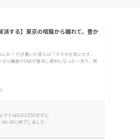
解消する】東京の喧騒から離れて、豊か
なにか？ 行き着いた答えは「スマホを気にせず、
タル機器やSNSが普及し便利になった一方で、常
I
ェクトはSUCCESSせずに
5-04-30に終了しました