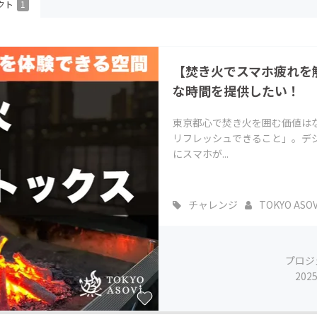
クト
1
CAMPFIRE for Social Good
CAMPFIRE Creation
CAMPFIREふるさと納税
machi-ya
コミュニティ
【焚き火でスマホ疲れを
な時間を提供したい！
東京都心で焚き火を囲む価値は
リフレッシュできること」。デジ
にスマホが...
チャレンジ
TOKYO ASOV
プロジ
202