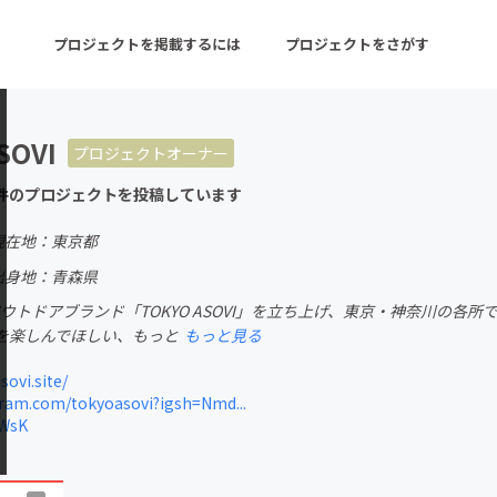
プロジェクトを掲載するには
プロジェクトをさがす
SOVI
プロジェクトオーナー
ターン
注目の新着プロジェクト
募集終了が近いプロ
件のプロジェクトを投稿しています
現在地：東京都
音楽
舞台・パフォーマンス
出身地：青森県
にアウトドアブランド「TOKYO ASOVI」を立ち上げ、東京・神奈川の
ゲーム・サービス開発
フード・飲食店
を楽しんでほしい、もっと
もっと見る
書籍・雑誌出版
アニメ・漫画
ovi.site/
ram.com/tokyoasovi?igsh=Nmd...
チャレンジ
ビューティー・ヘルス
WWsK