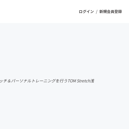
/
ログイン
新規会員登録
ジェクト
もうすぐ公開されます
プロダクト
パーソナルトレーニングを行うTOM Stretch浅
ファッション
スポーツ
ケア
ソーシャルグッド