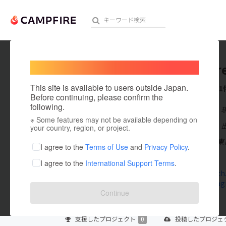
Welcome,
International users
TOM Str
人気のプロジェクト
注目のリ
This site is available to users outside Japan.
これまでに1
Before continuing, please confirm the
following.
在住国：日本
※ Some features may not be available depending on
アート・写真
出身国：日本
your country, region, or project.
浅草橋駅（JR東
テクノロジー・ガジェット
I agree to the
Terms of Use
and
Privacy Policy
.
草橋店です。
I agree to the
International Support Terms
.
映像・映画
tomstretch
www.instag
ビジネス・起業
Continue
まちづくり・地域活性化
支援した
プロジェクト
0
投稿した
プロジェ