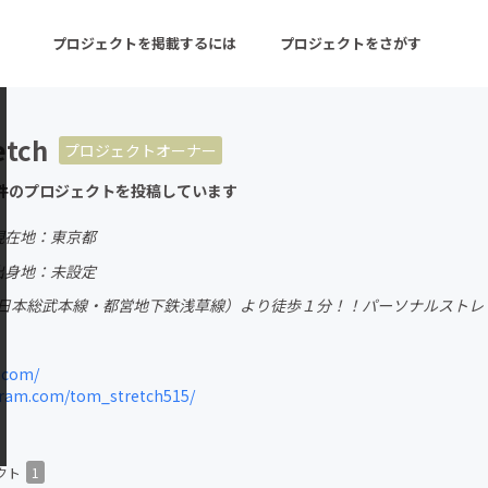
プロジェクトを掲載するには
プロジェクトをさがす
etch
プロジェクトオーナー
ターン
注目の新着プロジェクト
募集終了が近いプロ
件のプロジェクトを投稿しています
現在地：東京都
音楽
舞台・パフォーマンス
出身地：未設定
日本総武本線・都営地下鉄浅草線）より徒歩１分！！パーソナルストレッチ＆
ゲーム・サービス開発
フード・飲食店
書籍・雑誌出版
アニメ・漫画
.com/
ram.com/tom_stretch515/
チャレンジ
ビューティー・ヘルス
クト
1