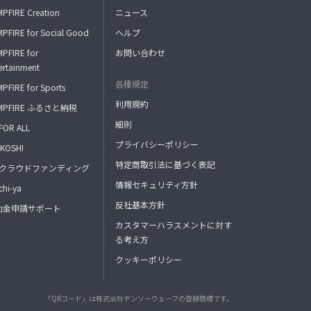
PFIRE Creation
ニュース
PFIRE for Social Good
ヘルプ
PFIRE for
お問い合わせ
ertainment
各種規定
PFIRE for Sports
利用規約
MPFIRE ふるさと納税
細則
FOR ALL
プライバシーポリシー
KOSHI
特定商取引法に基づく表記
FAクラウドファンディング
情報セキュリティ方針
hi-ya
反社基本方針
助金申請サポート
カスタマーハラスメントに対す
る考え方
クッキーポリシー
「QRコード」は株式会社デンソーウェーブの登録商標です。