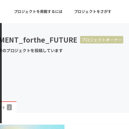
プロジェクトを掲載するには
プロジェクトをさがす
MENT_forthe_FUTURE
プロジェクトオーナー
ターン
注目の新着プロジェクト
募集終了が近いプロ
件のプロジェクトを投稿しています
音楽
舞台・パフォーマンス
ゲーム・サービス開発
フード・飲食店
書籍・雑誌出版
アニメ・漫画
チャレンジ
ビューティー・ヘルス
クト
2