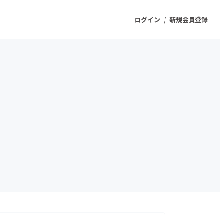
/
ログイン
新規会員登録
ジェクト
もうすぐ公開されます
プロダクト
ファッション
スポーツ
ケア
ソーシャルグッド