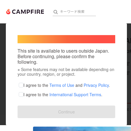
Welcome,
International users
TOURNA
人気のプロジェクト
注目のリ
This site is available to users outside Japan.
これまでに2
Before continuing, please confirm the
following.
在住国：未設定
※ Some features may not be available depending on
アート・写真
出身国：未設定
your country, region, or project.
テクノロジー・ガジェット
I agree to the
Terms of Use
and
Privacy Policy
.
I agree to the
International Support Terms
.
映像・映画
ビジネス・起業
支援した
プロジェクト
0
投稿した
プロジェ
Continue
まちづくり・地域活性化