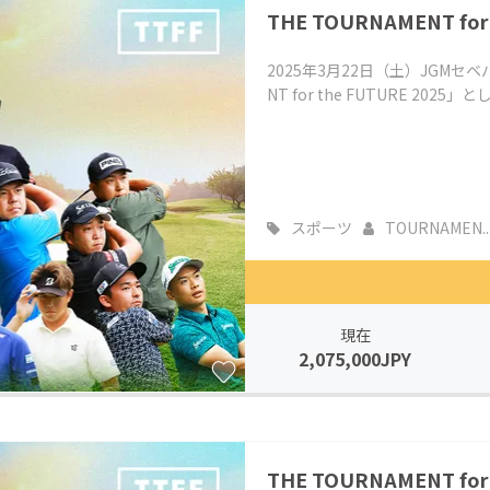
THE TOURNAMENT for
CAMPFIRE for Social Good
CAMPFIRE Creation
CAMPFIREふるさと納税
machi-ya
コミュニティ
2025年3月22日（土）JGMセ
NT for the FUTURE 202
スポーツ
TOURNAMEN..
現在
2,075,000JPY
THE TOURNAMENT for