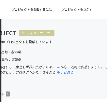
プロジェクトを掲載するには
プロジェクトをさがす
OJECT
プロジェクトオーナー
ターン
注目の新着プロジェクト
募集終了が近いプロ
件のプロジェクトを投稿しています
現在地：福岡県
音楽
舞台・パフォーマンス
出身地：福岡県
素晴らしい商品を世界に広げるために 2016年に福岡で創業しました。
ゲーム・サービス開発
フード・飲食店
素晴らしいプロダクトがたくさんある
もっと見る
書籍・雑誌出版
アニメ・漫画
チャレンジ
ビューティー・ヘルス
クト
1