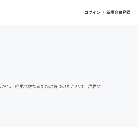
/
ログイン
新規会員登録
ジェクト
もうすぐ公開されます
プロダクト
 しかし、世界に訪れるたびに気づいたことは、世界に
ファッション
スポーツ
ケア
ソーシャルグッド