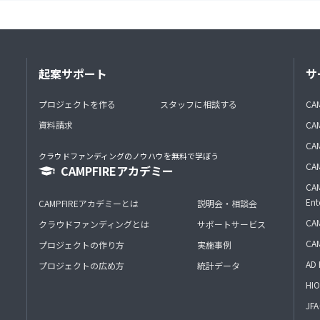
起案サポート
サ
プロジェクトを作る
スタッフに相談する
CA
資料請求
CA
CAM
クラウドファンディングのノウハウを無料で学ぼう
CAM
CAMPFIREアカデミー
CAM
Ent
CAMPFIREアカデミーとは
説明会・相談会
CAM
クラウドファンディングとは
サポートサービス
CA
プロジェクトの作り方
実施事例
AD 
プロジェクトの広め方
統計データ
HIO
J