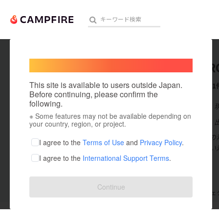
Welcome,
International users
TTU_PR
人気のプロジェクト
注目のリ
This site is available to users outside Japan.
これまでに1
Before continuing, please confirm the
following.
在住国：日本
※ Some features may not be available depending on
アート・写真
出身国：日本
your country, region, or project.
私たちは日本の
テクノロジー・ガジェット
I agree to the
Terms of Use
and
Privacy Policy
.
は日本にはない
I agree to the
International Support Terms
.
映像・映画
ビジネス・起業
Continue
支援した
プロジェクト
0
投稿した
プロジェ
まちづくり・地域活性化