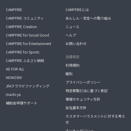
CAMPFIRE
CAMPFIREとは
CAMPFIRE コミュニティ
あんしん・安全への取り組み
CAMPFIRE Creation
ニュース
CAMPFIRE for Social Good
ヘルプ
CAMPFIRE for Entertainment
お問い合わせ
CAMPFIRE for Sports
各種規定
CAMPFIRE ふるさと納税
利用規約
AD FOR ALL
細則
HIOKOSHI
プライバシーポリシー
JFAクラウドファンディング
特定商取引法に基づく表記
machi-ya
情報セキュリティ方針
補助金申請サポート
反社基本方針
カスタマーハラスメントに対する考え
方
クッキーポリシー