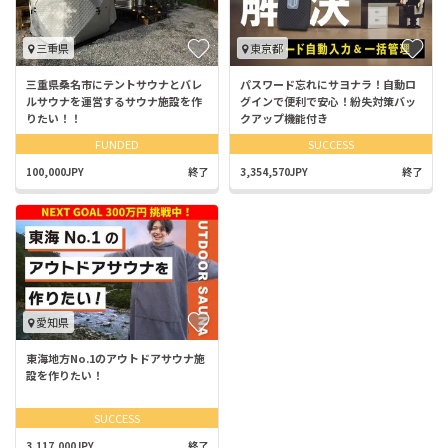
三重県
東京都
三重県桑名市にテントサウナとバレ
パスワード忘れにサヨナラ！自動ロ
ルサウナを運営するサウナ施設を作
グインで便利で安心！紛失対策バッ
りたい！！
クアップ機能付き
FUNDED
SUCCESS
100,000JPY
終了
3,354,570JPY
終了
愛知県
東海地方No.1のアウトドアサウナ施
設を作りたい！
SUCCESS
3,117,000JPY
終了