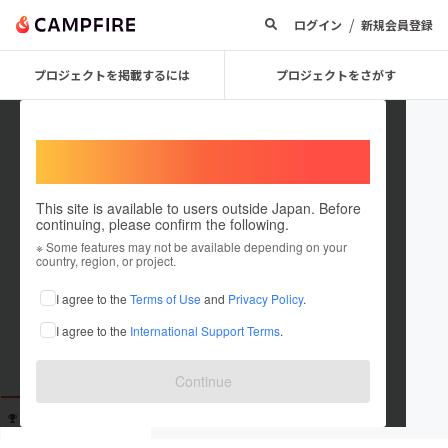
/
ログイン
新規会員登録
プロジェクトを掲載するには
プロジェクトをさがす
Welcome,
International users
This site is available to users outside Japan. Before
continuing, please confirm the following.
TaKa_verse
※ Some features may not be available depending on your
country, region, or project.
これまでに10回支援しています
I agree to the
Terms of Use
and
Privacy Policy
.
在住国：日本
現在地：三重県
I agree to the
International Support Terms
.
出身国：日本
出身地：三重県
Continue
支援した
プロジェクト
投稿した
プロジェクト
10
0