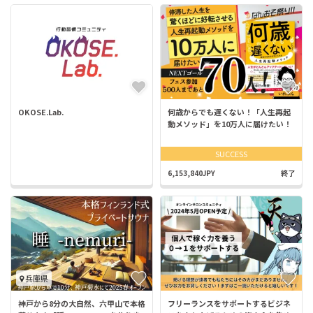
OKOSE.Lab.
何歳からでも遅くない！「人生再起
動メソッド」を10万人に届けたい！
SUCCESS
6,153,840JPY
終了
兵庫県
神戸から8分の大自然、六甲山で本格
フリーランスをサポートするビジネ