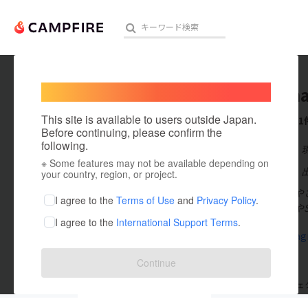
Welcome,
International users
Taberin
人気のプロジェクト
注目のリ
This site is available to users outside Japan.
これまでに1
Before continuing, please confirm the
following.
在住国：日本
※ Some features may not be available depending on
アート・写真
出身国：日本
your country, region, or project.
「人と環境にや
テクノロジー・ガジェット
I agree to the
Terms of Use
and
Privacy Policy
.
球環境の問題や
I agree to the
International Support Terms
.
映像・映画
www.instag
ビジネス・起業
Continue
まちづくり・地域活性化
支援した
プロジェクト
0
投稿した
プロジェ