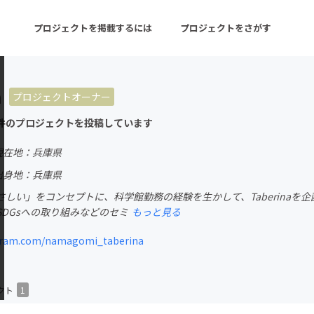
プロジェクトを掲載するには
プロジェクトをさがす
a
プロジェクトオーナー
ターン
注目の新着プロジェクト
募集終了が近いプロ
件のプロジェクトを投稿しています
現在地：兵庫県
音楽
舞台・パフォーマンス
出身地：兵庫県
さしい」をコンセプトに、科学館勤務の経験を生かして、Taberinaを
ゲーム・サービス開発
フード・飲食店
SDGsへの取り組みなどのセミ
もっと見る
書籍・雑誌出版
アニメ・漫画
ram.com/namagomi_taberina
チャレンジ
ビューティー・ヘルス
クト
1