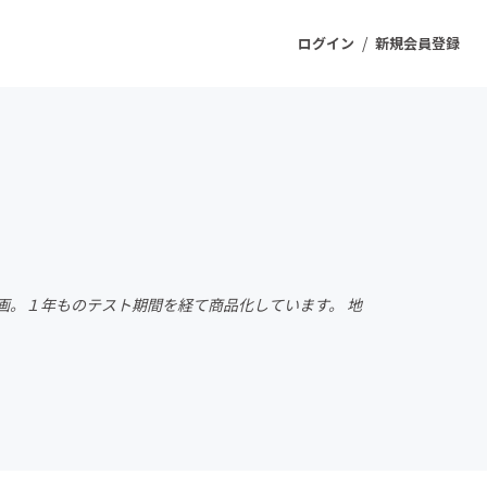
/
ログイン
新規会員登録
ジェクト
もうすぐ公開されます
プロダクト
企画。１年ものテスト期間を経て商品化しています。 地
ファッション
スポーツ
ケア
ソーシャルグッド