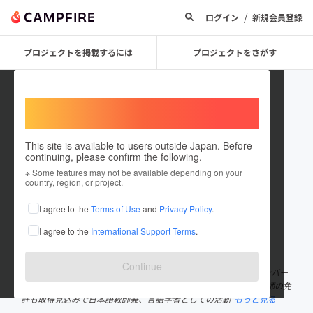
/
ログイン
新規会員登録
プロジェクトを掲載するには
プロジェクトをさがす
Welcome,
International users
This site is available to users outside Japan. Before
continuing, please confirm the following.
Tadasuke Kawasaki
※ Some features may not be available depending on your
country, region, or project.
プロジェクトオーナー
I agree to the
Terms of Use
and
Privacy Policy
.
これまでに1回支援して1件のプロジェクトを投稿しています
I agree to the
International Support Terms
.
在住国：日本
現在地：奈良県
出身国：日本
出身地：奈良県
Continue
アメリカはミネソタ州に留学後、ボランティア団体大和の初期メンバー
として活動。 現在は近畿大学国際学部で言語学を専攻。日本語教師の免
許も取得見込みで日本語教師兼、言語学者としての活動
もっと見る