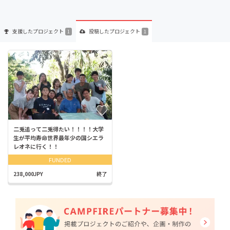
支援した
プロジェクト
投稿した
プロジェクト
1
1
二兎追って二兎得たい！！！！大学
生が平均寿命世界最年少の国シエラ
レオネに行く！！
FUNDED
238,000JPY
終了