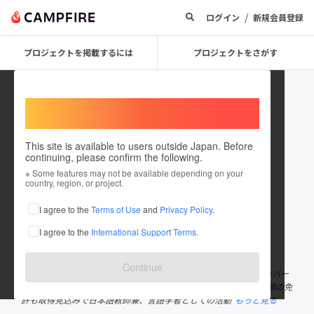
/
ログイン
新規会員登録
プロジェクトを掲載するには
プロジェクトをさがす
Welcome,
International users
This site is available to users outside Japan. Before
continuing, please confirm the following.
Tadasuke Kawasaki
※ Some features may not be available depending on your
country, region, or project.
プロジェクトオーナー
I agree to the
Terms of Use
and
Privacy Policy
.
これまでに1回支援して1件のプロジェクトを投稿しています
I agree to the
International Support Terms
.
在住国：日本
現在地：奈良県
出身国：日本
出身地：奈良県
Continue
アメリカはミネソタ州に留学後、ボランティア団体大和の初期メンバー
として活動。 現在は近畿大学国際学部で言語学を専攻。日本語教師の免
許も取得見込みで日本語教師兼、言語学者としての活動
もっと見る