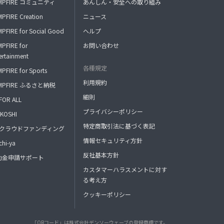
MPFIRE コミュニティ
あんしん・安全への取り組み
PFIRE Creation
ニュース
PFIRE for Social Good
ヘルプ
PFIRE for
お問い合わせ
ertainment
各種規定
PFIRE for Sports
利用規約
MPFIRE ふるさと納税
細則
FOR ALL
プライバシーポリシー
KOSHI
特定商取引法に基づく表記
FAクラウドファンディング
情報セキュリティ方針
hi-ya
反社基本方針
助金申請サポート
カスタマーハラスメントに対す
る考え方
クッキーポリシー
「QRコード」は株式会社デンソーウェーブの登録商標です。