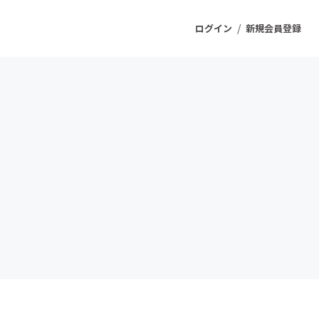
/
ログイン
新規会員登録
ジェクト
もうすぐ公開されます
プロダクト
ファッション
スポーツ
ケア
ソーシャルグッド