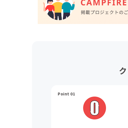
ク
Point 01