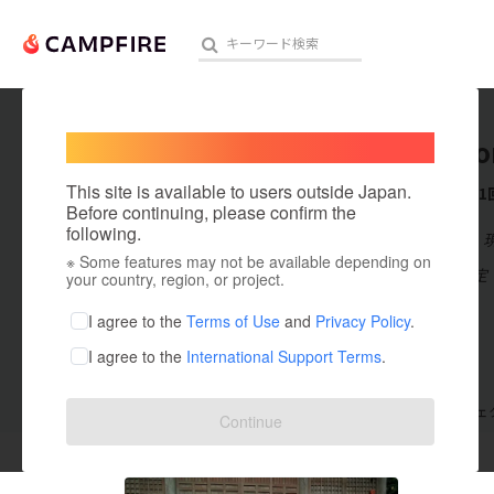
Welcome,
International users
Taekoyo
人気のプロジェクト
注目のリ
This site is available to users outside Japan.
これまでに1
Before continuing, please confirm the
following.
在住国：日本
※ Some features may not be available depending on
アート・写真
出身国：未設定
your country, region, or project.
テクノロジー・ガジェット
I agree to the
Terms of Use
and
Privacy Policy
.
I agree to the
International Support Terms
.
映像・映画
ビジネス・起業
支援した
プロジェクト
1
投稿した
プロジェ
Continue
まちづくり・地域活性化