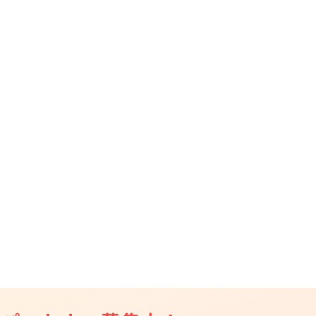
CAMPFIRE for Social Good
CAMPFIRE Creation
CAMPFIREふるさと納税
machi-ya
コミュニティ