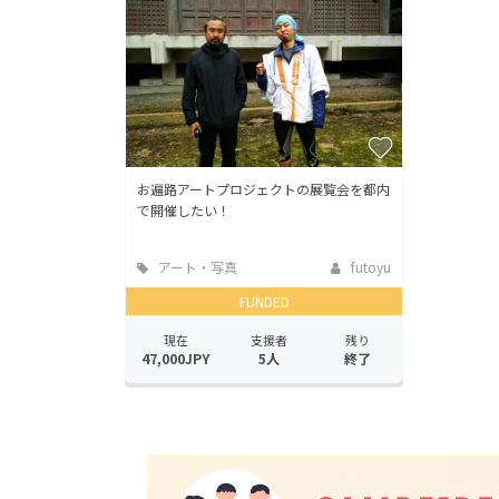
お遍路アートプロジェクトの展覧会を都内
で開催したい！
アート・写真
futoyu
FUNDED
現在
支援者
残り
47,000JPY
5人
終了