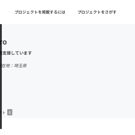
プロジェクトを掲載するには
プロジェクトをさがす
ro
ターン
注目の新着プロジェクト
募集終了が近いプロ
回支援しています
現在地：埼玉県
音楽
舞台・パフォーマンス
ゲーム・サービス開発
フード・飲食店
書籍・雑誌出版
アニメ・漫画
チャレンジ
ビューティー・ヘルス
クト
0