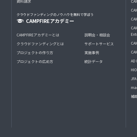
資料請求
CA
CAM
クラウドファンディングのノウハウを無料で学ぼう
CAM
CAMPFIREアカデミー
CAM
Ent
CAMPFIREアカデミーとは
説明会・相談会
CAM
クラウドファンディングとは
サポートサービス
CA
プロジェクトの作り方
実施事例
AD 
プロジェクトの広め方
統計データ
HIO
J
mac
補