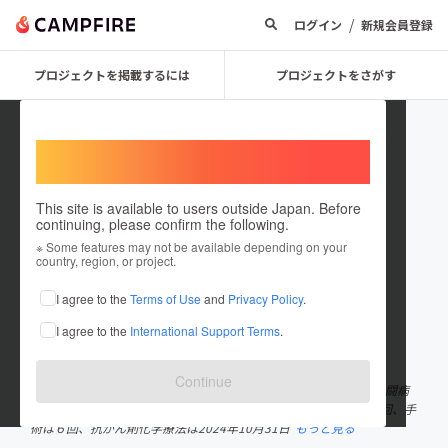
/
ログイン
新規会員登録
プロジェクトを掲載するには
プロジェクトをさがす
Welcome,
International users
This site is available to users outside Japan. Before
continuing, please confirm the following.
TakaoHarada
※ Some features may not be available depending on your
country, region, or project.
プロジェクトオーナー
I agree to the
Terms of Use
and
Privacy Policy
.
これまでに35件のプロジェクトを投稿しています
I agree to the
International Support Terms
.
在住国：日本
現在地：兵庫県
出身国：日本
出身地：兵庫県
Continue
余命宣告1年のステージ４の大腸がん腹膜播種（ふくまくはしゅ）闘病
中の編みぐるみ（編み物のぬいぐるみ）作家です。 入院は１０回、手
術は６回、抗がん剤化学療法は2024年10月31日
もっと見る