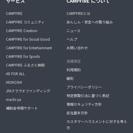
サービス
CAMPFIRE について
CAMPFIRE
CAMPFIREとは
CAMPFIRE コミュニティ
あんしん・安全への取り組み
CAMPFIRE Creation
ニュース
CAMPFIRE for Social Good
ヘルプ
CAMPFIRE for Entertainment
お問い合わせ
CAMPFIRE for Sports
各種規定
CAMPFIRE ふるさと納税
利用規約
AD FOR ALL
細則
HIOKOSHI
プライバシーポリシー
JFAクラウドファンディング
特定商取引法に基づく表記
machi-ya
情報セキュリティ方針
補助金申請サポート
反社基本方針
カスタマーハラスメントに対する考え
方