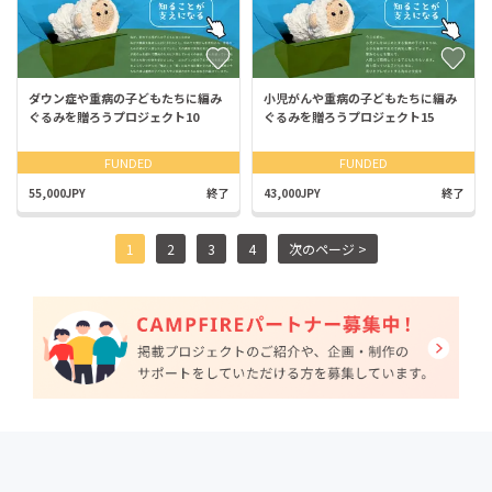
ダウン症や重病の子どもたちに編み
小児がんや重病の子どもたちに編み
ぐるみを贈ろうプロジェクト10
ぐるみを贈ろうプロジェクト15
FUNDED
FUNDED
55,000JPY
終了
43,000JPY
終了
1
2
3
4
次のページ >