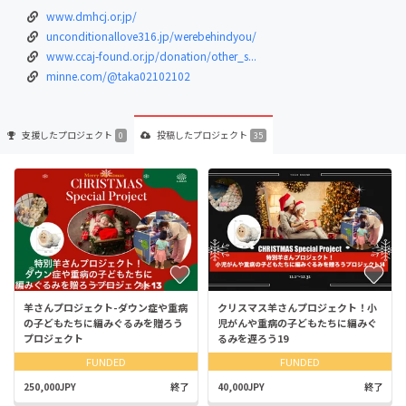
www.dmhcj.or.jp/
unconditionallove316.jp/werebehindyou/
www.ccaj-found.or.jp/donation/other_s...
minne.com/@taka02102102
支援した
プロジェクト
投稿した
プロジェクト
0
35
羊さんプロジェクト-ダウン症や重病
クリスマス羊さんプロジェクト！小
の子どもたちに編みぐるみを贈ろう
児がんや重病の子どもたちに編みぐ
プロジェクト
るみを遅ろう19
FUNDED
FUNDED
250,000JPY
終了
40,000JPY
終了