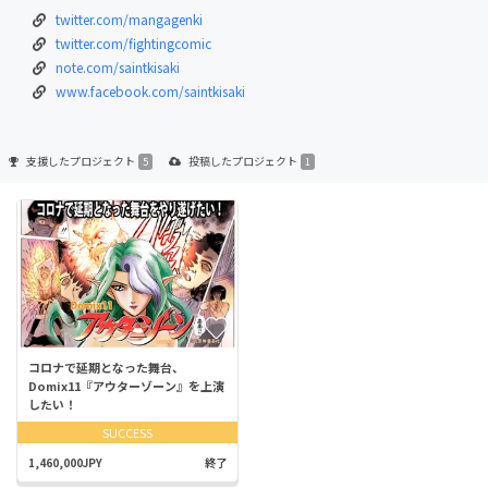
twitter.com/mangagenki
twitter.com/fightingcomic
note.com/saintkisaki
www.facebook.com/saintkisaki
支援した
プロジェクト
投稿した
プロジェクト
5
1
コロナで延期となった舞台、
Domix11『アウターゾーン』を上演
したい！
SUCCESS
1,460,000JPY
終了