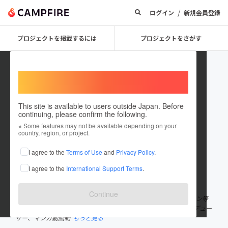
/
ログイン
新規会員登録
プロジェクトを掲載するには
プロジェクトをさがす
Welcome,
International users
This site is available to users outside Japan. Before
continuing, please confirm the following.
Takashi Kisaki
※ Some features may not be available depending on your
country, region, or project.
プロジェクトオーナー
I agree to the
Terms of Use
and
Privacy Policy
.
これまでに5回支援して1件のプロジェクトを投稿しています
I agree to the
International Support Terms
.
在住国：日本
現在地：埼玉県
出身国：日本
出身地：兵庫県
Continue
Manga Artists 週刊少年ジャンプ、SUPERJUMP、月刊アフタヌーン等
に描いてきた漫画家です。 モーションコミックLIVE・Domixプロデュー
サー、マンガ動画制
もっと見る