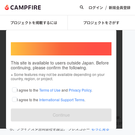
/
ログイン
新規会員登録
プロジェクトを掲載するには
プロジェクトをさがす
Welcome,
International users
This site is available to users outside Japan. Before
continuing, please confirm the following.
Takashi Shiba
※ Some features may not be available depending on your
country, region, or project.
プロジェクトオーナー
I agree to the
Terms of Use
and
Privacy Policy
.
これまでに7回支援して1件のプロジェクトを投稿しています
I agree to the
International Support Terms
.
在住国：日本
現在地：福岡県
出身国：日本
出身地：埼玉県
Continue
株式会社プリッツジム 代表取締役。 早稲田大学政治経済学部卒業後、
旅行代理店へ就職。 現職は東京のIT広告代理店の社員として働きなが
ら、プライアスタ合同会社を設立。 フレスコボー
もっと見る