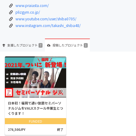
www.praiasta.com/
plizgym.co.jp/
www.youtube.com/user/shiba0705/
www.instagram.com/takashi_shiba48/
支援した
プロジェクト
投稿した
プロジェクト
7
1
日本初！福岡で通い放題セミパーソ
ナルジムをVALXスクール卒業生とつ
くります！
FUNDED
276,500JPY
終了