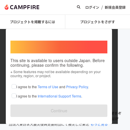
/
ログイン
新規会員登録
プロジェクトを掲載するには
プロジェクトをさがす
Welcome,
International users
This site is available to users outside Japan. Before
continuing, please confirm the following.
Takehiro Oikawa
※ Some features may not be available depending on your
country, region, or project.
プロジェクトオーナー
I agree to the
Terms of Use
and
Privacy Policy
.
これまでに8回支援して1件のプロジェクトを投稿しています
I agree to the
International Support Terms
.
在住国：日本
現在地：岩手県
出身国：日本
出身地：岩手県
Continue
及川武宏。岩手県大船渡市出身。 東北地方を活性化するための起業を考
えていた矢先、2011年3月に東日本大震災が発生。同年8月から公益財
団法人東日本大震災復興支援財団にて被災した東北
もっと見る