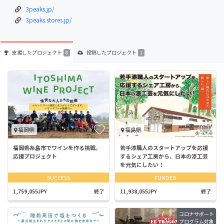
3peaks.jp/
3peaks.stores.jp/
支援した
プロジェクト
投稿した
プロジェクト
8
1
福岡県
福島県
福岡県糸島市でワインを作る挑戦。
若手漆職人のスタートアップを応援
応援プロジェクト
するシェア工房から、日本の漆工芸
を元気にしたい！
SUCCESS
FUNDED
1,759,055JPY
終了
11,938,055JPY
終了
コロナサポート
プログラム対象