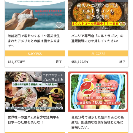
陸前高田で塩をつくる！〜震災後生
パエリア専門店「エルトラゴン」の
まれたアメリカとの架け橋を未来ま
通販挑戦に力を貸してください!
で〜
SUCCESS
SUCCESS
661,277JPY
終了
953,100JPY
終了
コロナサポート
プログラム対象
世界唯一の生ハム&希少な短角牛&
台風19号で浸水した信州りんごの名
日本一の牡蠣を楽しむ！
産地。創造的な復興を皆様とともに
目指したい。