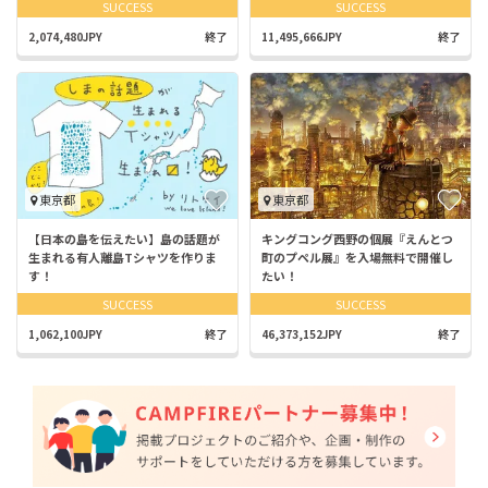
SUCCESS
SUCCESS
2,074,480JPY
終了
11,495,666JPY
終了
東京都
東京都
【日本の島を伝えたい】島の話題が
キングコング西野の個展『えんとつ
生まれる有人離島Tシャツを作りま
町のプペル展』を入場無料で開催し
す！
たい！
SUCCESS
SUCCESS
1,062,100JPY
終了
46,373,152JPY
終了