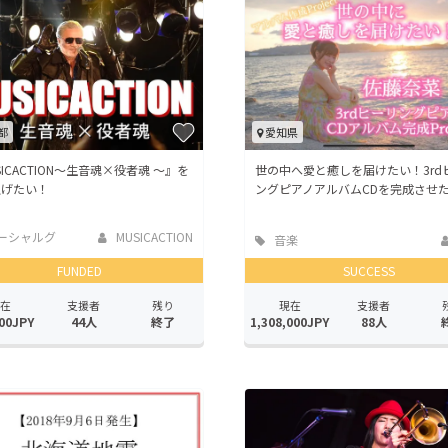
CAMPFIRE for Social Good
CAMPFIRE Creation
CAMPFIREふるさと納税
machi-ya
コミュニティ
都
愛知県
SICACTION～生音魂×役者魂 ～』を
世の中へ愛と癒しを届けたい！3rd
上げたい！
ングピアノアルバムCDを完成させ
ーシャルグ
MUSICACTION
音楽
FUNDED
SUCCESS
在
支援者
残り
現在
支援者
00JPY
44人
終了
1,308,000JPY
88人