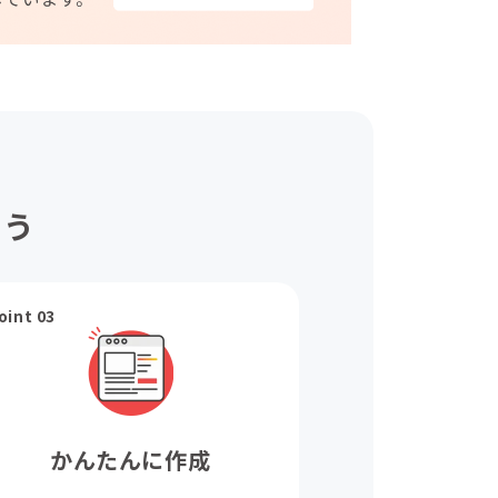
ょう
oint 03
かんたんに作成