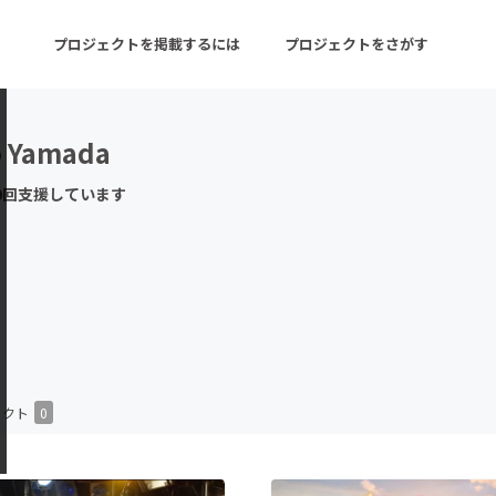
プロジェクトを掲載するには
プロジェクトをさがす
o Yamada
ターン
注目の新着プロジェクト
募集終了が近いプロ
0回支援しています
音楽
舞台・パフォーマンス
ゲーム・サービス開発
フード・飲食店
書籍・雑誌出版
アニメ・漫画
チャレンジ
ビューティー・ヘルス
ェクト
0