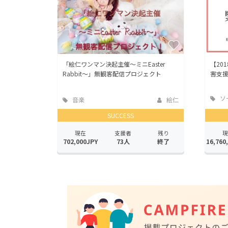
「絵仁ワンマン決起主催～ミニEaster
【20
Rabbit～」無観客配信プロジェクト
害支
ソ
音楽
絵仁
ッド
SUCCESS
現在
支援者
残り
現
702,000JPY
73人
終了
16,760