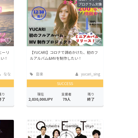
プログラム対象
ヒーリ
【YUCARI】コロナで諦めかけた、初のフ
たい！
ルアルバム&MVを制作したい！
なな
音楽
yucari_sing
SUCCESS
残り
現在
支援者
残り
終了
2,030,000JPY
79人
終了