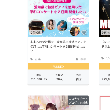
愛知県
東京
未来への架け橋を 愛知県で被爆ピアノを
『MU
使用した平和コンサートを2日間開催した
盛り
い
ソ
音楽
なな
ッド
FUNDED
現在
支援者
残り
現
911,000JPY
70人
終了
273,0
コロナサポート
プログラム対象