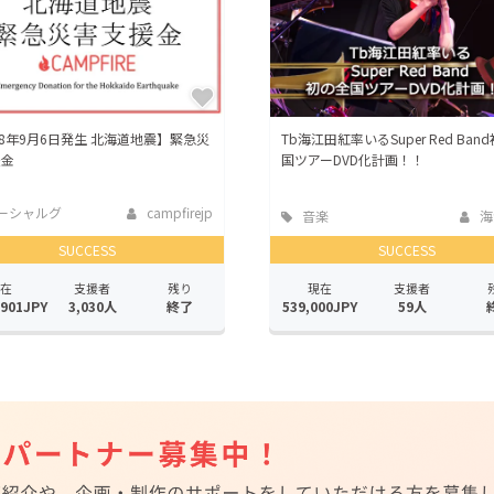
18年9月6日発生 北海道地震】緊急災
Tb海江田紅率いるSuper Red Ban
援金
国ツアーDVD化計画！！
ーシャルグ
campfirejp
音楽
海
SUCCESS
SUCCESS
在
支援者
残り
現在
支援者
,901JPY
3,030人
終了
539,000JPY
59人