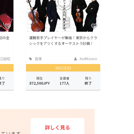
d初の全
凄腕若手プレイヤーが集結！東京からクラ
シックをアツくするオーケストラ計画！
江田紅
音楽
AoiMizuno
SUCCESS
残り
現在
支援者
残り
終了
872,500JPY
177人
終了