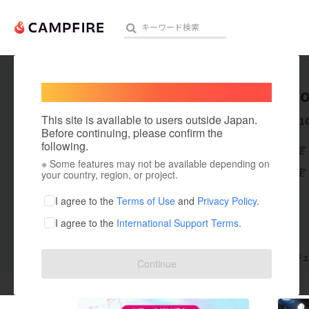
Welcome,
International users
Takehir
人気のプロジェクト
注目のリ
This site is available to users outside Japan.
これまでに1
Before continuing, please confirm the
following.
在住国：未設定
※ Some features may not be available depending on
アート・写真
出身国：未設定
your country, region, or project.
テクノロジー・ガジェット
I agree to the
Terms of Use
and
Privacy Policy
.
I agree to the
International Support Terms
.
映像・映画
ビジネス・起業
支援した
プロジェクト
10
投稿した
プロジ
Continue
まちづくり・地域活性化