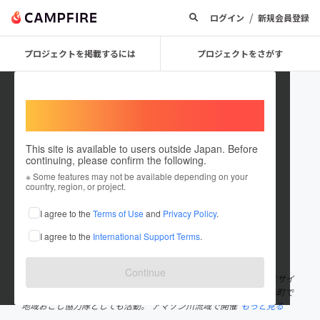
/
ログイン
新規会員登録
プロジェクトを掲載するには
プロジェクトをさがす
Welcome,
International users
This site is available to users outside Japan. Before
continuing, please confirm the following.
Takuya Wakaoka
※ Some features may not be available depending on your
country, region, or project.
プロジェクトオーナー
I agree to the
Terms of Use
and
Privacy Policy
.
これまでに5回支援して2件のプロジェクトを投稿しています
I agree to the
International Support Terms
.
在住国：日本
現在地：福岡県
出身国：日本
出身地：石川県
Continue
石川県出身。元新聞記者で、現在は地域メディアの運営やニュースサイ
トのディレクションに携わっています。福岡の東のはしにある上毛町で
地域おこし協力隊としても活動。 アマゾン川流域で開催
もっと見る