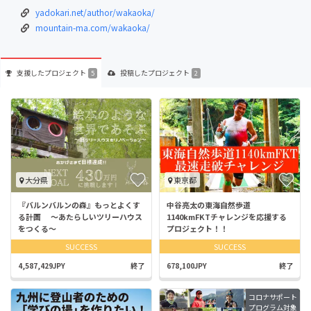
yadokari.net/author/wakaoka/
mountain-ma.com/wakaoka/
支援した
プロジェクト
投稿した
プロジェクト
5
2
大分県
東京都
『バルンバルンの森』もっとよくす
中谷亮太の東海自然歩道
る計画 〜あたらしいツリーハウス
1140kmFKTチャレンジを応援する
をつくる〜
プロジェクト！！
SUCCESS
SUCCESS
4,587,429JPY
終了
678,100JPY
終了
コロナサポート
プログラム対象