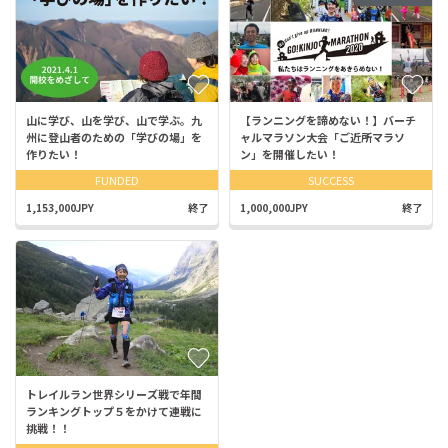
山に学び、山を学び、山で学ぶ。九
【ランニングを諦めない！】バーチ
州に登山者のための「学びの場」を
ャルマラソン大会「ご近所マラソ
作りたい！
ン」を開催したい！
FUNDED
SUCCESS
1,153,000JPY
終了
1,000,000JPY
終了
トレイルラン世界シリーズ戦で年間
ランキングトップ５をかけて連戦に
挑戦！！