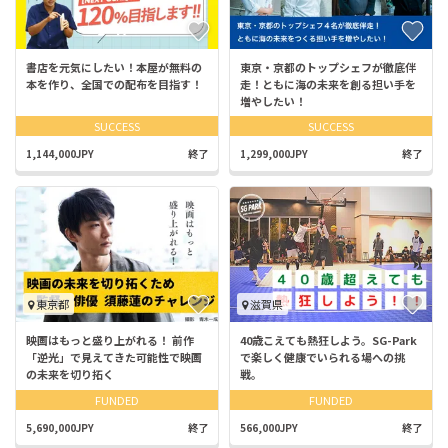
書店を元気にしたい！本屋が無料の
東京・京都のトップシェフが徹底伴
本を作り、全国での配布を目指す！
走！ともに海の未来を創る担い手を
増やしたい！
SUCCESS
SUCCESS
1,144,000JPY
終了
1,299,000JPY
終了
東京都
滋賀県
映画はもっと盛り上がれる！ 前作
40歳こえても熱狂しよう。SG-Park
「逆光」で見えてきた可能性で映画
で楽しく健康でいられる場への挑
の未来を切り拓く
戦。
FUNDED
FUNDED
5,690,000JPY
終了
566,000JPY
終了