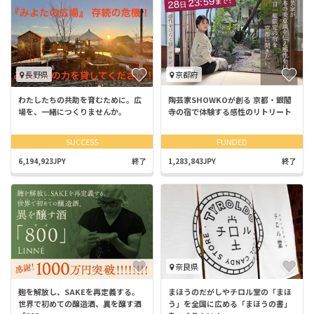
長野県
京都府
わたしたちの共助を育むために。広
陶芸家SHOWKOが創る 京都・銀閣
場を、一緒につくりませんか。
寺の宿で体験する感性のリトリート
SUCCESS
FUNDED
6,194,923JPY
終了
1,283,843JPY
終了
奈良県
麹を解放し、SAKEを再定義する。
まほうのだがしやチロル堂の「まほ
世界で初めての醸造酒、異を醸す酒
う」を全国に広める「まほうの書」