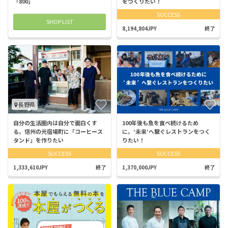
「800」
をつくりたい！
SUCCESS
SHOP LIST
8,194,804JPY
終了
長野県
自分の生活圏内は自分で面白くす
100年後も魚を食べ続けるため
る。信州の元宿場町に「コーヒース
に。‘未来’へ繋ぐレストランをつく
タンド」を作りたい
りたい！
SUCCESS
SUCCESS
1,333,610JPY
終了
1,370,000JPY
終了