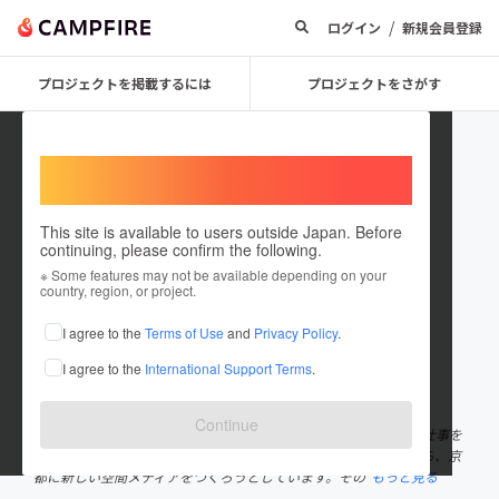
/
ログイン
新規会員登録
プロジェクトを掲載するには
プロジェクトをさがす
Welcome,
International users
This site is available to users outside Japan. Before
continuing, please confirm the following.
TatsuyaIwasaki
※ Some features may not be available depending on your
country, region, or project.
プロジェクトオーナー
I agree to the
Terms of Use
and
Privacy Policy
.
これまでに46回支援して1件のプロジェクトを投稿しています
I agree to the
International Support Terms
.
在住国：日本
現在地：京都府
出身国：日本
出身地：兵庫県
Continue
岩崎達也と申します。兵庫県に生まれ育ち、東京で広告やWEBの仕事を
した後、京都へ移住しました。たくさんの方々のお力を借りながら、京
都に新しい空間メディアをつくろうとしています。その
もっと見る