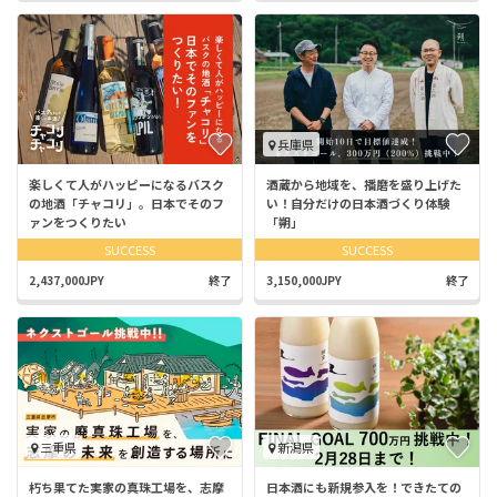
兵庫県
楽しくて人がハッピーになるバスク
酒蔵から地域を、播磨を盛り上げた
の地酒「チャコリ」。日本でそのフ
い！自分だけの日本酒づくり体験
ァンをつくりたい
「朔」
SUCCESS
SUCCESS
2,437,000JPY
終了
3,150,000JPY
終了
三重県
新潟県
朽ち果てた実家の真珠工場を、志摩
日本酒にも新規参入を！できたての