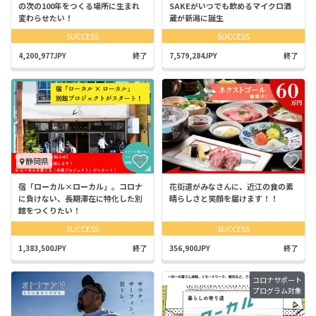
の次の100年をつくる場所に生まれ
SAKEがいつでも飲めるマイクロ酒
変わらせたい！
蔵が新潟に誕生
SUCCESS
SUCCESS
4,200,977JPY
終了
7,579,284JPY
終了
静岡県
宿「ローカル×ローカル」。コロナ
花街道がみなさんに、近江の食の素
に負けない、長期滞在に特化した別
晴らしさと笑顔を届けます！！
館をつくりたい！
SUCCESS
SUCCESS
1,383,500JPY
終了
356,900JPY
終了
コロナサポート
プログラム対象