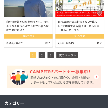
自分達が着たい服を作ったら、むち
都市or地方の二択じゃない“暮ら
ゃくちゃかっこよかったから皆んな
し”を体験できる宿「ローカル×ロ
にも届けたい！
ーカル」オープン
SUCCESS
SUCCESS
2,250,700JPY
終了
2,191,137JPY
終了
1
2
3
次のページ >
カテゴリー