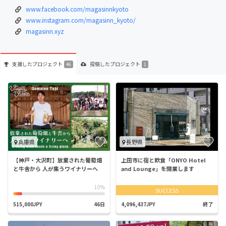
www.facebook.com/magasinnkyoto
www.instagram.com/magasinn_kyoto/
magasinn.xyz
支援した
プロジェクト
投稿した
プロジェクト
46
1
兵庫県
長野県
【神戸・大沢町】放棄された葡萄畑
上田市に宿と飲食「ONYO Hotel
と牛舎から 人が集うワイナリーへ
and Lounge」を開業します
10%
SUCCESS
515,000JPY
46日
4,096,437JPY
終了