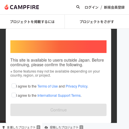
/
ログイン
新規会員登録
プロジェクトを掲載するには
プロジェクトをさがす
Welcome,
International users
This site is available to users outside Japan. Before
continuing, please confirm the following.
Tattoo123
※ Some features may not be available depending on your
country, region, or project.
プロジェクトオーナー
I agree to the
Terms of Use
and
Privacy Policy
.
これまでに1件のプロジェクトを投稿しています
I agree to the
International Support Terms
.
在住国：未設定
出身国：未設定
Continue
支援した
プロジェクト
投稿した
プロジェクト
0
1