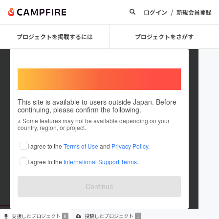
/
ログイン
新規会員登録
プロジェクトを掲載するには
プロジェクトをさがす
Welcome,
International users
This site is available to users outside Japan. Before
continuing, please confirm the following.
Tetsuya Toyoshima
※ Some features may not be available depending on your
country, region, or project.
プロジェクトオーナー
I agree to the
Terms of Use
and
Privacy Policy
.
これまでに1件のプロジェクトを投稿しています
I agree to the
International Support Terms
.
在住国：日本
現在地：未設定
出身国：日本
出身地：未設定
Continue
支援した
プロジェクト
投稿した
プロジェクト
0
1