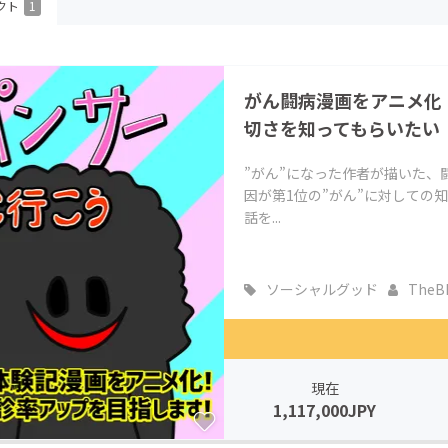
クト
1
CAMPFIRE for Social Good
CAMPFIRE Creation
CAMPFIREふるさと納税
machi-ya
コミュニティ
がん闘病漫画をアニメ化
切さを知ってもらいたい
”がん”になった作者が描いた、
因が第1位の”がん”に対しての
話を...
ソーシャルグッド
TheB
現在
1,117,000JPY