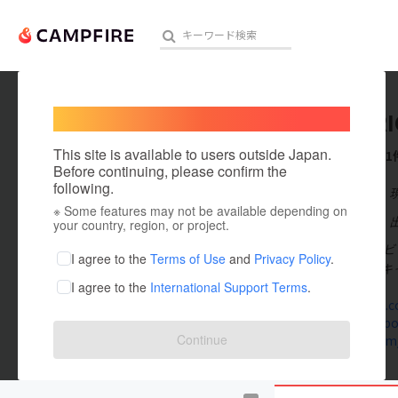
Welcome,
International users
TheBERI
人気のプロジェクト
注目のリ
This site is available to users outside Japan.
これまでに1
Before continuing, please confirm the
following.
在住国：日本
※ Some features may not be available depending on
アート・写真
出身国：日本
your country, region, or project.
TheBERIC
テクノロジー・ガジェット
I agree to the
Terms of Use
and
Privacy Policy
.
コりに行く！キ
I agree to the
International Support Terms
.
映像・映画
theberich.
www.facebo
ビジネス・起業
Continue
twitter.co
まちづくり・地域活性化