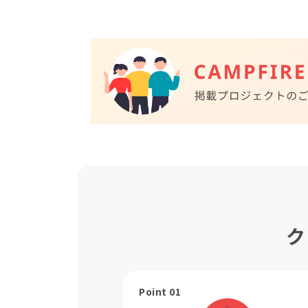
ク
Point 01