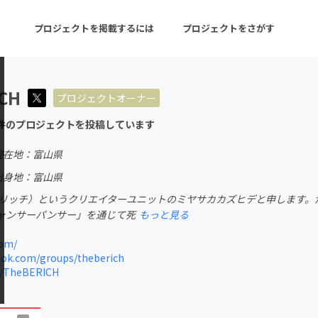
プロジェクトを掲載するには
プロジェクトをさがす
CH
プロジェクトオーナー
ターン
注目の新着プロジェクト
募集終了が近いプロ
件のプロジェクトを投稿しています
現在地：富山県
音楽
舞台・パフォーマンス
出身地：富山県
H（ビリッチ）というクリエイターユニットのミヤサカカズヒデと申します
ゲーム・サービス開発
フード・飲食店
ャンサーパンサー」を通じて死
もっと見る
書籍・雑誌出版
アニメ・漫画
com/
ok.com/groups/theberich
チャレンジ
ビューティー・ヘルス
m/TheBERICH