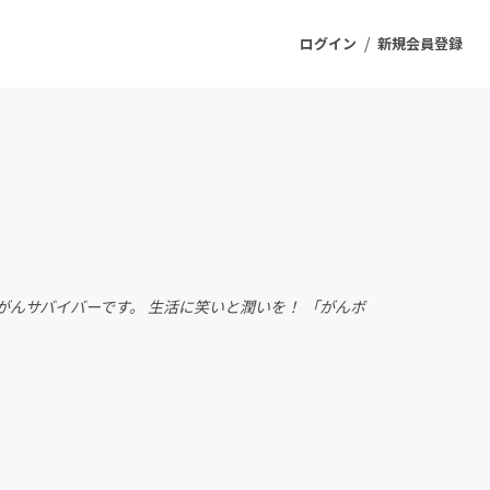
/
ログイン
新規会員登録
ジェクト
もうすぐ公開されます
プロダクト
。がんサバイバーです。 生活に笑いと潤いを！ 「がんボ
ファッション
スポーツ
ケア
ソーシャルグッド