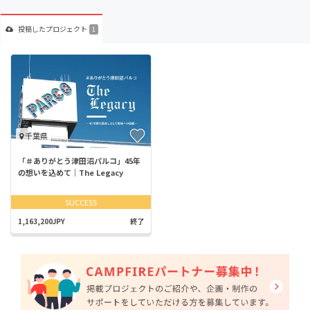
投稿した
プロジェクト
1
千葉県
「＃ありがとう津田沼パルコ」45年
の想いを込めて｜The Legacy
SUCCESS
1,163,200JPY
終了