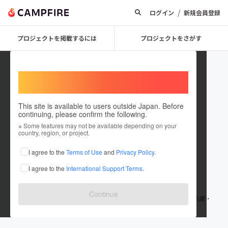
/
ログイン
新規会員登録
プロジェクトを掲載するには
プロジェクトをさがす
Welcome,
International users
This site is available to users outside Japan. Before
continuing, please confirm the following.
TheLegacy_TDN
※ Some features may not be available depending on your
country, region, or project.
プロジェクトオーナー
I agree to the
Terms of Use
and
Privacy Policy
.
これまでに1件のプロジェクトを投稿しています
I agree to the
International Support Terms
.
在住国：日本
現在地：千葉県
出身国：日本
出身地：千葉県
Continue
津田沼PARCO The Legacy実行委員です。 The Legacy Projectの企画・
運営を行っております。