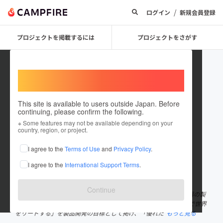
/
ログイン
新規会員登録
プロジェクトを掲載するには
プロジェクトをさがす
Welcome,
International users
This site is available to users outside Japan. Before
continuing, please confirm the following.
Time Technology Japan
※ Some features may not be available depending on your
country, region, or project.
プロジェクトオーナー
I agree to the
Terms of Use
and
Privacy Policy
.
これまでに26件のプロジェクトを投稿しています
I agree to the
International Support Terms
.
在住国：日本
現在地：東京都
出身国：日本
出身地：東京都
Continue
タイムテクノロジージャパン株式会社は精密測定機器及び試験機器の製
造・販売するハイテク製造会社です。 「ファーストクラスの品質で世界
をリードする」を製品開発の目標として掲げ、「優れた
もっと見る