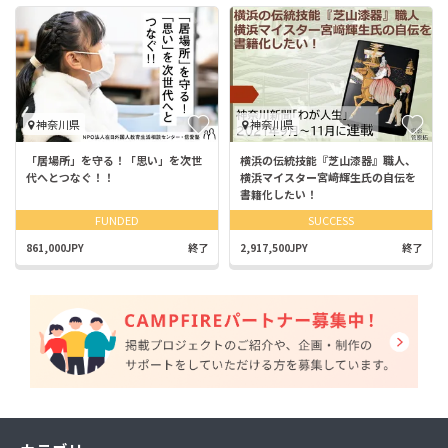
神奈川県
神奈川県
「居場所」を守る！「思い」を次世
横浜の伝統技能『芝山漆器』職人、
代へとつなぐ！！
横浜マイスター宮﨑輝生氏の自伝を
書籍化したい！
FUNDED
SUCCESS
861,000JPY
終了
2,917,500JPY
終了