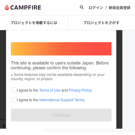
/
ログイン
新規会員登録
プロジェクトを掲載するには
プロジェクトをさがす
Welcome,
International users
This site is available to users outside Japan. Before
continuing, please confirm the following.
ToraKuroDAIWA
※ Some features may not be available depending on your
country, region, or project.
これまでに3回支援しています
I agree to the
Terms of Use
and
Privacy Policy
.
在住国：未設定
I agree to the
International Support Terms
.
出身国：未設定
Continue
支援した
プロジェクト
投稿した
プロジェクト
3
0