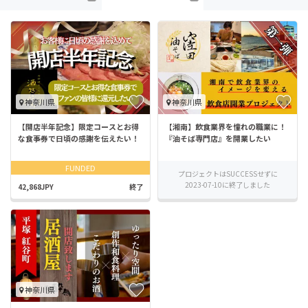
神奈川県
神奈川県
【開店半年記念】限定コースとお得
【湘南】飲食業界を憧れの職業に！
な食事券で日頃の感謝を伝えたい！
『油そば専門店』を開業したい
FUNDED
プロジェクトはSUCCESSせずに
2023-07-10に終了しました
42,868JPY
終了
神奈川県