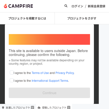
/
ログイン
新規会員登録
プロジェクトを掲載するには
プロジェクトをさがす
Welcome,
International users
This site is available to users outside Japan. Before
continuing, please confirm the following.
Toshiaki Kubota
※ Some features may not be available depending on your
country, region, or project.
プロジェクトオーナー
I agree to the
Terms of Use
and
Privacy Policy
.
これまでに3件のプロジェクトを投稿しています
I agree to the
International Support Terms
.
在住国：日本
現在地：神奈川県
出身国：日本
出身地：愛知県
Continue
支援した
プロジェクト
投稿した
プロジェクト
0
3