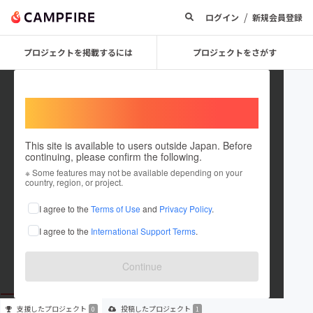
/
ログイン
新規会員登録
プロジェクトを掲載するには
プロジェクトをさがす
Welcome,
International users
This site is available to users outside Japan. Before
continuing, please confirm the following.
Toshiki Sugiyama
※ Some features may not be available depending on your
country, region, or project.
プロジェクトオーナー
I agree to the
Terms of Use
and
Privacy Policy
.
これまでに1件のプロジェクトを投稿しています
I agree to the
International Support Terms
.
在住国：日本
現在地：未設定
出身国：日本
出身地：静岡県
Continue
支援した
プロジェクト
投稿した
プロジェクト
0
1