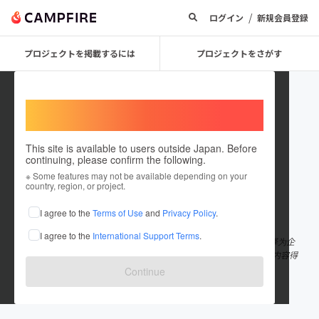
/
ログイン
新規会員登録
プロジェクトを掲載するには
プロジェクトをさがす
Welcome,
International users
This site is available to users outside Japan. Before
continuing, please confirm the following.
Translationsoftware
※ Some features may not be available depending on your
country, region, or project.
在住国：日本
現在地：未設定
I agree to the
Terms of Use
and
Privacy Policy
.
出身国：日本
出身地：未設定
I agree to the
International Support Terms
.
全球化趋势让企业不得不面对不同国家的语言和文化挑战，海豹翻译为企
业提供强大的语言解决方案。借助 ai翻译 功能，文案、邮件及社交内容得
到智能优化。结合 出海翻译 和 实时翻译软件，
もっと見る
Continue
www.workingtontowncouncil.gov.uk/prof...