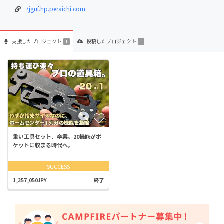
7jguf.hp.peraichi.com
支援した
プロジェクト
投稿した
プロジェクト
1
1
重い工具セット、卒業。20機能がポ
ケットに収まる時代へ。
SUCCESS
1,357,050JPY
終了