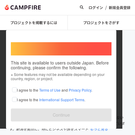
/
ログイン
新規会員登録
プロジェクトを掲載するには
プロジェクトをさがす
Welcome,
International users
This site is available to users outside Japan. Before
continuing, please confirm the following.
Treasure EC
※ Some features may not be available depending on your
country, region, or project.
プロジェクトオーナー
I agree to the
Terms of Use
and
Privacy Policy
.
これまでに1回支援して1件のプロジェクトを投稿しています
I agree to the
International Support Terms
.
在住国：日本
現在地：新潟県
出身国：日本
出身地：新潟県
Continue
【自己紹介文】 1. 私たちのミッション 世界中にある「まだ日本にない
革新的なプロダクト」を日本の皆様にお届けすることを使命としていま
す。新潟を拠点に、特にビジネスや旅をスマート
もっと見る