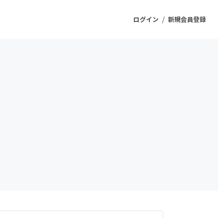
/
ログイン
新規会員登録
ジェクト
もうすぐ公開されます
プロダクト
ファッション
スポーツ
ケア
ソーシャルグッド