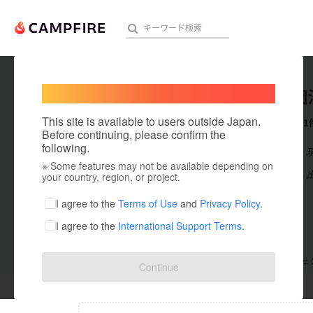
Welcome,
International users
一般社団
人気のプロジェクト
注目のリ
This site is available to users outside Japan.
これまでに1
Before continuing, please confirm the
following.
在住国：日本
※ Some features may not be available depending on
アート・写真
出身国：日本
your country, region, or project.
テクノロジー・ガジェット
I agree to the
Terms of Use
and
Privacy Policy
.
I agree to the
International Support Terms
.
映像・映画
ビジネス・起業
支援した
プロジェクト
0
投稿した
プロジェ
Continue
まちづくり・地域活性化