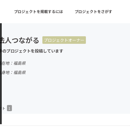
プロジェクトを掲載するには
プロジェクトをさがす
法人つながる
プロジェクトオーナー
ターン
注目の新着プロジェクト
募集終了が近いプロ
件のプロジェクトを投稿しています
現在地：福島県
音楽
舞台・パフォーマンス
出身地：福島県
ゲーム・サービス開発
フード・飲食店
書籍・雑誌出版
アニメ・漫画
チャレンジ
ビューティー・ヘルス
クト
1