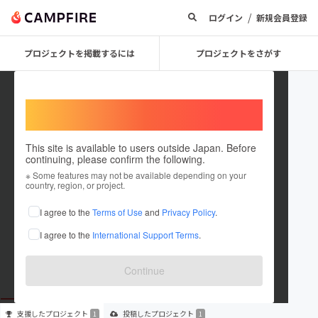
/
ログイン
新規会員登録
プロジェクトを掲載するには
プロジェクトをさがす
Welcome,
International users
This site is available to users outside Japan. Before
continuing, please confirm the following.
TsunaguP
※ Some features may not be available depending on your
country, region, or project.
プロジェクトオーナー
I agree to the
Terms of Use
and
Privacy Policy
.
これまでに1回支援して1件のプロジェクトを投稿しています
I agree to the
International Support Terms
.
在住国：未設定
出身国：未設定
Continue
支援した
プロジェクト
投稿した
プロジェクト
1
1