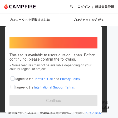
/
ログイン
新規会員登録
プロジェクトを掲載するには
プロジェクトをさがす
Welcome,
International users
This site is available to users outside Japan. Before
continuing, please confirm the following.
岡村毅（農福連携学会副会長）
※ Some features may not be available depending on your
country, region, or project.
プロジェクトオーナー
I agree to the
Terms of Use
and
Privacy Policy
.
これまでに2回支援して1件のプロジェクトを投稿しています
I agree to the
International Support Terms
.
在住国：日本
現在地：未設定
出身国：日本
出身地：未設定
Continue
東京都健康長寿医療センター研究所 研究副部長 2002年東京大学医学
部を卒業し医師免許取得。東京大学大学院にて医学博士取得。精神神経
学会専門医・指導医、老年精神医学会専門医・指導医
もっと見る