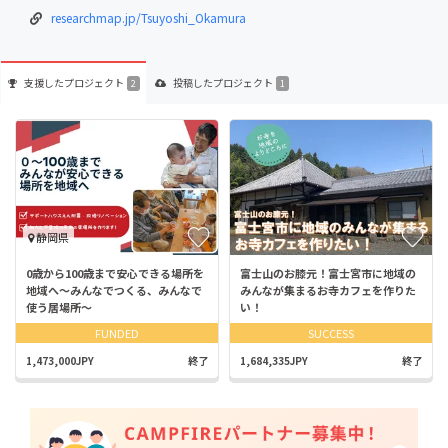
researchmap.jp/Tsuyoshi_Okamura
支援した
プロジェクト
投稿した
プロジェクト
2
1
静岡県
0歳から100歳まで安心できる場所を
富士山のお膝元！富士宮市に地域の
地域へ〜みんなでつくる、みんなで
みんなが集まるお寺カフェを作りた
使う居場所〜
い！
FUNDED
SUCCESS
1,473,000JPY
終了
1,684,335JPY
終了